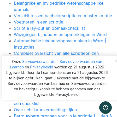
Belangrijke en invloedrijke wetenschappelijke
journals
Verschil tussen bachelorscriptie en masterscriptie
Voetnoten in een scriptie
Scriptie lay-out en opmaakchecklist
Wijzigingen bijhouden en opmerkingen in Word
Automatische inhoudsopgave maken in Word |
Instructies
Compleet overzicht van alle scriptieprijzen
Bronvermelding
Onze
Servicevoorwaarden
,
Servicevoorwaarden van
Et al. | Betekenis, Uitleg & Voorbeelden
Learneo
en
Privacybeleid
worden op 21 augustus 2026
MLA-bronvermelding: de complete handleiding
bijgewerkt. Door de Learneo-diensten na 21 augustus 2026
te blijven gebruiken, gaat u akkoord met de bijgewerkte
Wanneer en hoe vat je bronnen samen
Servicevoorwaarden van Learneo en Servicevoorwaarden
Hoe kun je parafraseren in je scriptie?
en bevestigt u kennis te hebben genomen van ons
Primaire en secundaire bronnen in je scriptie
bijgewerkte Privacybeleid.
Correct citeren | Uitleg, voorbeelden, video’s en
een checklist
Overzicht bronvermeldingstijlen
Betrouwbare bronnen voor in je scriptie | Uitleg &