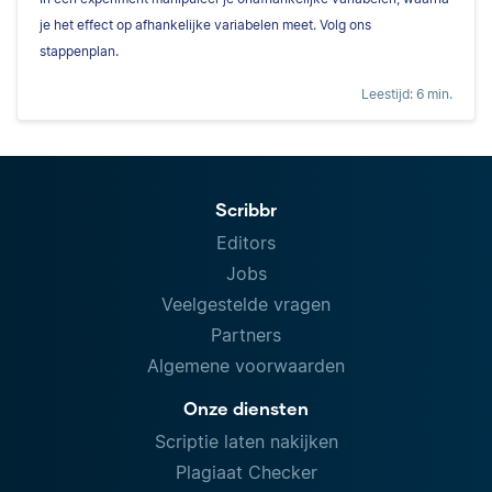
je het effect op afhankelijke variabelen meet. Volg ons
stappenplan.
Leestijd: 6 min.
Scribbr
Editors
Jobs
Veelgestelde vragen
Partners
Algemene voorwaarden
Onze diensten
Scriptie laten nakijken
Plagiaat Checker