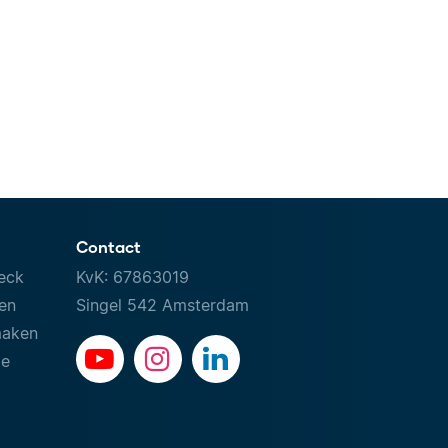
Contact
eck
KvK: 67863019
ven
Singel 542 Amsterdam
maken
le