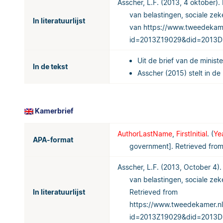
Asscher, L.F. (2013, 4 oktober).
van belastingen, sociale ze
In literatuurlijst
van https://www.tweedekame
id=2013Z19029&did=2013
Uit de brief van de ministe
In de tekst
Asscher (2015) stelt in de
Kamerbrief
AuthorLastName
,
FirstInitial
. (
Ye
APA-format
government
]. Retrieved from
Asscher, L.F.
(2013, October 4)
van belastingen, sociale zek
In literatuurlijst
Retrieved from
https://www.tweedekamer.nl
id=2013Z19029&did=2013