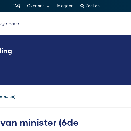
FAQ
Over ons
Inloggen
Zoeken
dge Base
ding
e editie)
 van minister (6de