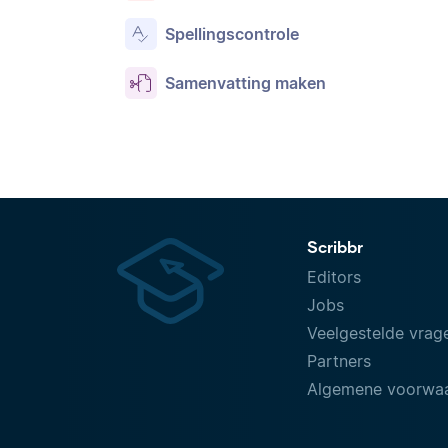
Spellingscontrole
Samenvatting maken
Scribbr
Editors
Jobs
Veelgestelde vrag
Partners
Algemene voorwa