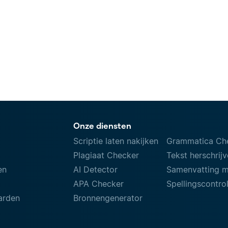
Onze diensten
Scriptie laten nakijken
Grammatica Ch
Plagiaat Checker
Tekst herschrij
en
AI Detector
Samenvatting 
APA Checker
Spellingscontro
arden
Bronnengenerator