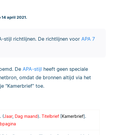
 14 april 2021.
stijl richtlijnen. De richtlijnen voor
APA 7
enoemd. De
APA-stijl
heeft geen speciale
netbron, omdat de bronnen altijd via het
je “Kamerbrief” toe.
. (
Jaar
,
Dag maand
).
Titelbrief
[
Kamerbrief
].
bpagina