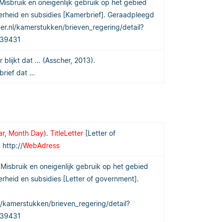
 Misbruik en oneigenlijk gebruik op het gebied
kerheid en subsidies [Kamerbrief]. Geraadpleegd
r.nl/kamerstukken/brieven_regering/detail?
D39431
r blijkt dat … (Asscher, 2013).
 brief dat …
ar
,
Month Day
).
TitleLetter
[
Letter of
 http://
WebAdress
.
Misbruik en oneigenlijk gebruik op het gebied
erheid en subsidies
[Letter of government].
/kamerstukken/brieven_regering/detail?
D39431