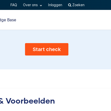
FAQ
Over ons
Inloggen
Zoeken
dge Base
Start check
 & Voorbeelden