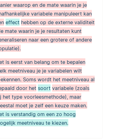
anier waarop en de mate waarin je je
nafhankelijke variabele manipuleert kan
en
effect
hebben op de externe validiteit
de mate waarin je je resultaten kunt
eneraliseren naar een grotere of andere
opulatie).
et is eerst van belang om te bepalen
elk meetniveau je je variabelen wilt
oekennen. Soms wordt het meetniveau al
epaald door het
soort
variabele (zoals
ij het type voorleesmethode), maar
eestal moet je zelf een keuze maken.
et is verstandig om een zo hoog
ogelijk meetniveau te kiezen.