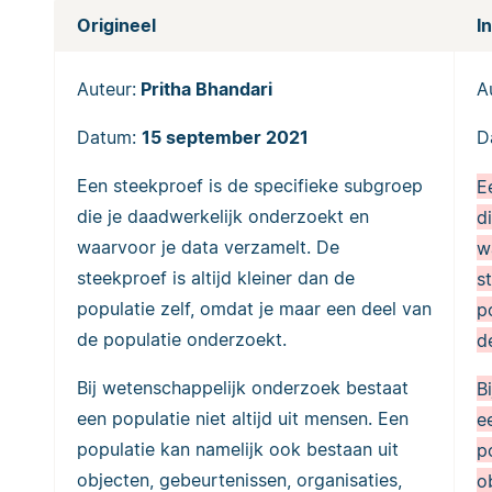
Origineel
I
Auteur:
Pritha Bhandari
A
Datum:
15 september 2021
D
Een steekproef is de specifieke subgroep
E
die je daadwerkelijk onderzoekt en
d
waarvoor je data verzamelt. De
w
steekproef is altijd kleiner dan de
s
populatie zelf, omdat je maar een deel van
p
de populatie onderzoekt.
d
Bij wetenschappelijk onderzoek bestaat
B
een populatie niet altijd uit mensen. Een
e
populatie kan namelijk ook bestaan uit
p
objecten, gebeurtenissen, organisaties,
o