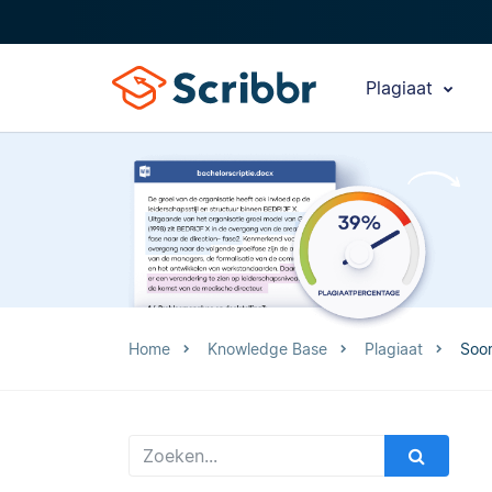
Plagiaat
Home
Knowledge Base
Plagiaat
Soor