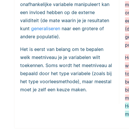
onafhankelijke variabele manipuleert kan
m
een invloed hebben op de externe
o
validiteit (de mate waarin je je resultaten
e
kunt
generaliseren
naar een grotere of
(
andere populatie).
g
p
Het is eerst van belang om te bepalen
welk meetniveau je je variabelen wilt
H
toekennen. Soms wordt het meetniveau al
w
bepaald door het type variabele (zoals bij
t
het type voorleesmethode), maar meestal
b
moet je zelf een keuze maken.
b
m
H
m