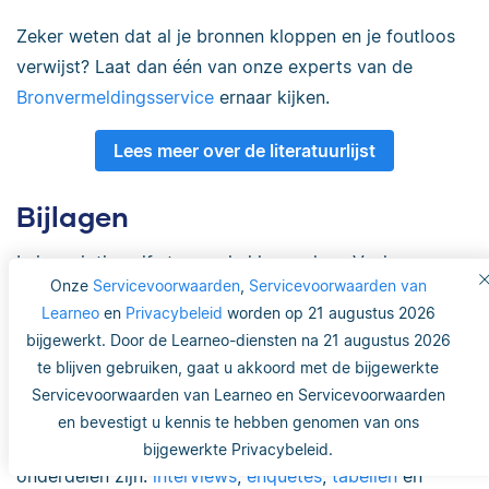
Zeker weten dat al je bronnen kloppen en je foutloos
verwijst? Laat dan één van onze experts van de
Bronvermeldingsservice
ernaar kijken.
Lees meer over de literatuurlijst
Bijlagen
In je scriptie zelf staan enkel kernzaken. Veel
Onze
Servicevoorwaarden
,
Servicevoorwaarden van
documenten die je wel gebruikt hebt, maar niet direct
Learneo
en
Privacybeleid
worden op 21 augustus 2026
in je scriptie hoeven te staan, voeg je toe als
bijlage
.
bijgewerkt. Door de Learneo-diensten na 21 augustus 2026
Indien documenten bijdragen aan jouw onderzoek
te blijven gebruiken, gaat u akkoord met de bijgewerkte
moet je ze opnemen in de bijlage, zodat lezers kunnen
Servicevoorwaarden van Learneo en Servicevoorwaarden
controleren hoe je onderzoek is uitgevoerd en waar
en bevestigt u kennis te hebben genomen van ons
het op is gebaseerd. Veel voorkomende bijlage-
bijgewerkte Privacybeleid.
onderdelen zijn:
interviews
,
enquêtes
,
tabellen
en