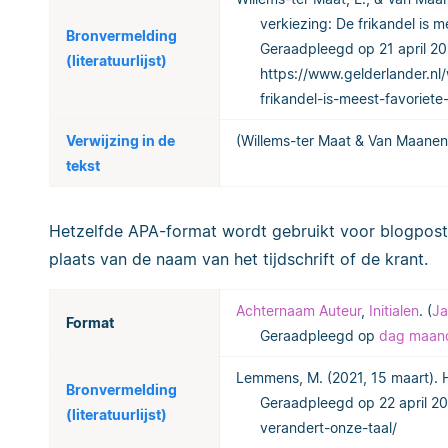
verkiezing: De frikandel is 
Bronvermelding
Geraadpleegd op 21 april 20
(literatuurlijst)
https://www.gelderlander.nl
frikandel-is-meest-favoriet
Verwijzing in de
(Willems-ter Maat & Van Maanen
tekst
Hetzelfde APA-format wordt gebruikt voor blogposts
plaats van de naam van het tijdschrift of de krant.
Achternaam Auteur
,
Initialen
. (
Ja
Format
Geraadpleegd op
dag maand
Lemmens, M. (2021, 15 maart). 
Bronvermelding
Geraadpleegd op 22 april 202
(literatuurlijst)
verandert-onze-taal/