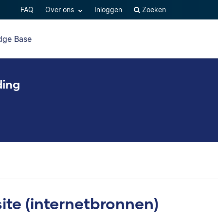
FAQ
Over ons
Inloggen
Zoeken
dge Base
ding
ite (internetbronnen)