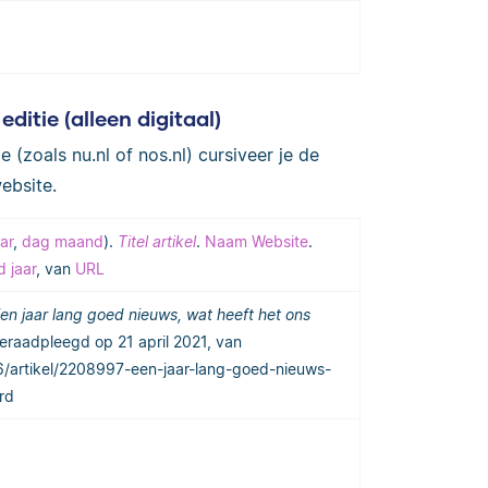
ditie (alleen digitaal)
 (zoals nu.nl of nos.nl) cursiveer je de
ebsite.
ar
,
dag maand
).
Titel artikel
.
Naam Website
.
 jaar
, van
URL
en jaar lang goed nieuws, wat heeft het ons
raadpleegd op 21 april 2021, van
626/artikel/2208997-een-jaar-lang-goed-nieuws-
rd