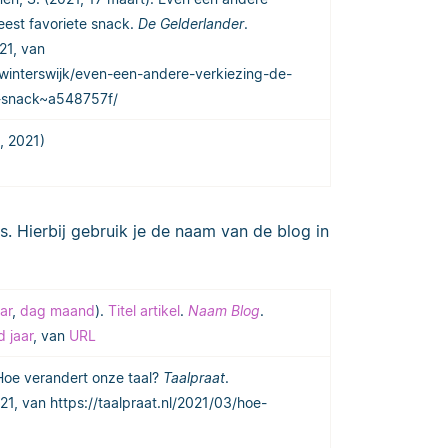
meest favoriete snack.
De Gelderlander
.
21, van
/winterswijk/even-een-andere-verkiezing-de-
e-snack~a548757f/
, 2021)
. Hierbij gebruik je de naam van de blog in
ar
,
dag maand
).
Titel artikel
.
Naam Blog
.
 jaar
, van
URL
Hoe verandert onze taal?
Taalpraat
.
1, van https://taalpraat.nl/2021/03/hoe-