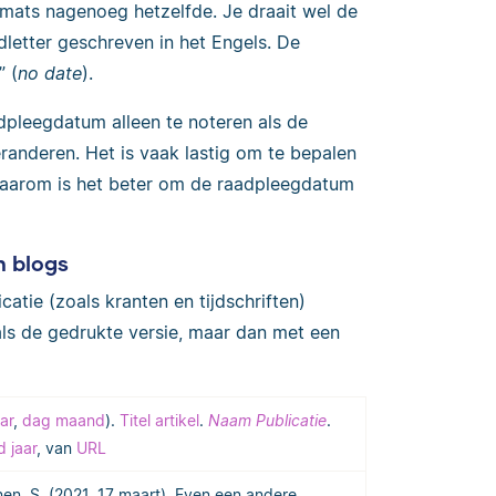
ormats nagenoeg hetzelfde. Je draait wel de
etter geschreven in het Engels. De
” (
no date
).
dpleegdatum alleen te noteren als de
randeren. Het is vaak lastig om te bepalen
 daarom is het beter om de raadpleegdatum
n blogs
catie (zoals kranten en tijdschriften)
ls de gedrukte versie, maar dan met een
ar
,
dag maand
).
Titel artikel
.
Naam Publicatie
.
 jaar
, van
URL
nen, S. (2021, 17 maart). Even een andere