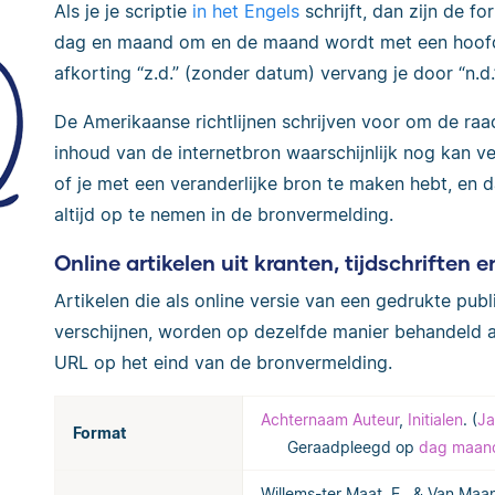
Als je je scriptie
in het Engels
schrijft, dan zijn de f
dag en maand om en de maand wordt met een hoofdl
afkorting “z.d.” (zonder datum) vervang je door “n.d.
De Amerikaanse richtlijnen schrijven voor om de raa
inhoud van de internetbron waarschijnlijk nog kan ve
of je met een veranderlijke bron te maken hebt, en
altijd op te nemen in de bronvermelding.
Online artikelen uit kranten, tijdschriften e
Artikelen die als online versie van een gedrukte publi
verschijnen, worden op dezelfde manier behandeld a
URL op het eind van de bronvermelding.
Achternaam Auteur
,
Initialen
. (
Ja
Format
Geraadpleegd op
dag maand
Willems-ter Maat, E., & Van Maa