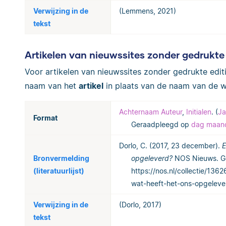
Verwijzing in de
(Lemmens, 2021)
tekst
Artikelen van nieuwssites zonder gedrukte e
Voor artikelen van nieuwssites zonder gedrukte editie
naam van het
artikel
in plaats van de naam van de w
Achternaam Auteur
,
Initialen
. (
Ja
Format
Geraadpleegd op
dag maand
Dorlo, C. (2017, 23 december).
E
Bronvermelding
opgeleverd?
NOS Nieuws. Ge
(literatuurlijst)
https://nos.nl/collectie/13
wat-heeft-het-ons-opgeleve
Verwijzing in de
(Dorlo, 2017)
tekst