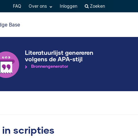
FAQ
Over ons
Inloggen
Zoeken
dge Base
Literatuurlijst genereren
volgens de APA-stijl
Bronnengenerator
in scripties