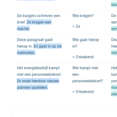
be
De burgers schreven een
Wie kregen?
De 
brief.
Ze kregen een
een
= Ze
reactie.
een
Deze paragraaf gaat
Wie gaat hierop
Dez
hierop in.
En gaat in op de
in?
hie
methoden.
me
= Onbekend
Het energiebedrijf kampt
Wie kampt met
Het
met een personeelstekort.
een
ka
En moet hierdoor nieuwe
personeelstekort?
per
plannen opstellen.
moe
= Onbekend
pla