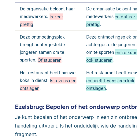
De organisatie beloont haar
De organisatie beloont h
medewerkers.
Is zeer
medewerkers
en dat is z
prettig
.
prettig
.
Deze ontmoetingsplek
Deze ontmoetingsplek b
brengt achtergestelde
achtergestelde jongeren
jongeren samen om te
om te sporten
en ze kunn
sporten.
Of studeren
.
ook studeren
.
Het restaurant heeft nieuwe
Het restaurant heeft nie
koks in dienst.
Is tevens een
en heeft tevens een kok
ontslagen
.
ontslagen
.
Ezelsbrug: Bepalen of het onderwerp ontb
Je kunt bepalen of het onderwerp in een zin ontbree
handeling uitvoert. Is het onduidelijk wie de handeli
fragment.