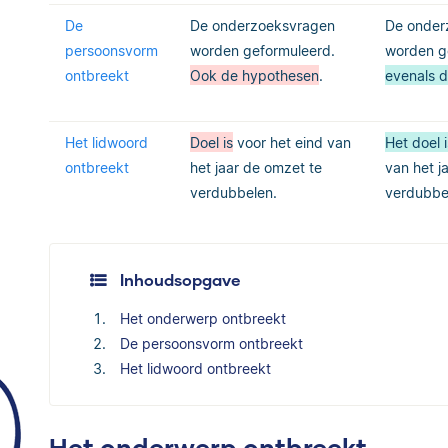
De
De onderzoeksvragen
De onder
persoonsvorm
worden geformuleerd.
worden g
ontbreekt
Ook de hypothesen
.
evenals 
Het lidwoord
Doel is
voor het eind van
Het doel i
ontbreekt
het jaar de omzet te
van het j
verdubbelen.
verdubbe
Inhoudsopgave
Het onderwerp ontbreekt
De persoonsvorm ontbreekt
Het lidwoord ontbreekt
Het onderwerp ontbreekt