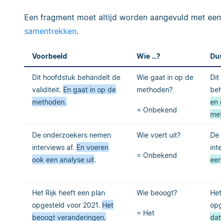
Een fragment moet altijd worden aangevuld met een
samentrekken
.
Voorbeeld
Wie …?
Du
Dit hoofdstuk behandelt de
Wie gaat in op de
Dit
validiteit.
En gaat in op de
methoden?
beh
methoden.
en 
= Onbekend
me
De onderzoekers nemen
Wie voert uit?
De
interviews af.
En voeren
int
= Onbekend
ook een analyse uit
.
een
Het Rijk heeft een plan
Wie beoogt?
Het
opgesteld voor 2021.
Het
opg
= Het
beoogt veranderingen.
dat