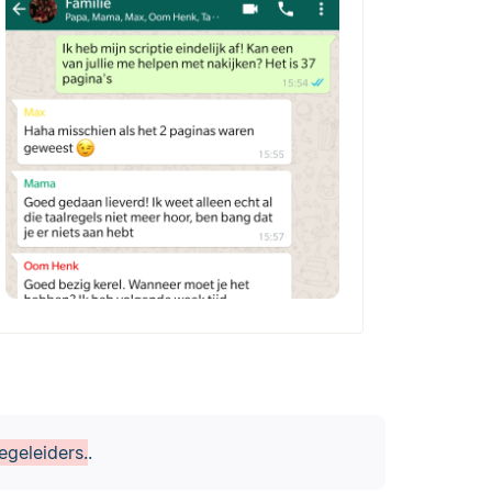
egeleiders.
.