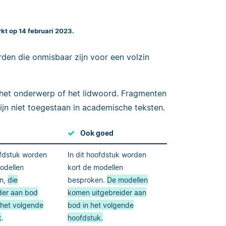
rkt op 14 februari 2023.
den die onmisbaar zijn voor een volzin
het onderwerp of het lidwoord. Fragmenten
ijn niet toegestaan in academische teksten.
Ook goed
ofdstuk worden
In dit hoofdstuk worden
odellen
kort de modellen
n,
die
besproken.
De modellen
der aan bod
komen uitgebreider aan
 het volgende
bod in het volgende
k
.
hoofdstuk.