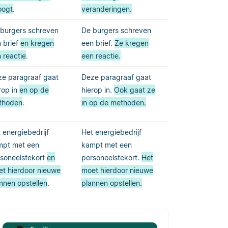
oogt
.
veranderingen.
burgers schreven
De burgers schreven
 brief
en kregen
een brief.
Ze kregen
 reactie
.
een reactie.
e paragraaf gaat
Deze paragraaf gaat
rop in
en op de
hierop in.
Ook gaat ze
thoden
.
in op de methoden.
 energiebedrijf
Het energiebedrijf
mpt met een
kampt met een
soneelstekort
en
personeelstekort.
Het
t hierdoor nieuwe
moet hierdoor nieuwe
nnen opstellen
.
plannen opstellen.