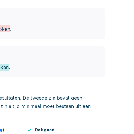
roken
.
oken
.
esultaten. De tweede zin bevat geen
zin altijd minimaal moet bestaan uit een
ng
)
Ook goed