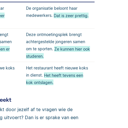
aar
De organisatie beloont haar
eer
medewerkers.
Dat is zeer prettig.
rengt
Deze ontmoetingsplek brengt
 samen
achtergestelde jongeren samen
en er
om te sporten.
Ze kunnen hier ook
studeren.
uwe koks
Het restaurant heeft nieuwe koks
in dienst.
Het heeft tevens een
kok ontslagen.
reekt
kt door jezelf af te vragen wie de
ng uitvoert? Dan is er sprake van een