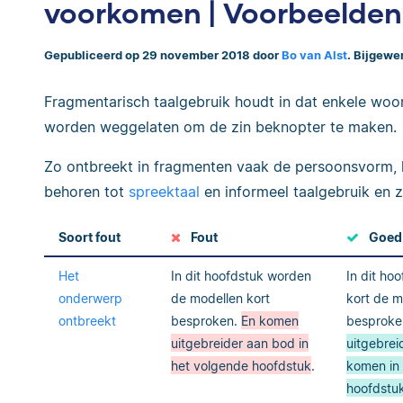
voorkomen | Voorbeelden
Gepubliceerd op 29 november 2018 door
Bo van Alst
. Bijgewe
Fragmentarisch taalgebruik houdt in dat enkele woor
worden weggelaten om de zin beknopter te maken.
Zo ontbreekt in fragmenten vaak de persoonsvorm, 
behoren tot
spreektaal
en informeel taalgebruik en z
Soort fout
Fout
Goed
Het
In dit hoofdstuk worden
In dit ho
onderwerp
de modellen kort
kort de m
ontbreekt
besproken.
En komen
besproke
uitgebreider aan bod in
uitgebrei
het volgende hoofdstuk
.
komen in
hoofdstu