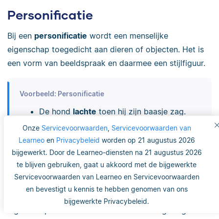
Personificatie
Bij een
personificatie
wordt een menselijke
eigenschap toegedicht aan dieren of objecten. Het is
een vorm van beeldspraak en daarmee een stijlfiguur.
Voorbeeld: Personificatie
De hond
lachte
toen hij zijn baasje zag.
De droge grond
smacht
naar het
Onze
Servicevoorwaarden
,
Servicevoorwaarden van
regenwater.
Learneo
en
Privacybeleid
worden op 21 augustus 2026
bijgewerkt. Door de Learneo-diensten na 21 augustus 2026
te blijven gebruiken, gaat u akkoord met de bijgewerkte
Pleonasme
Servicevoorwaarden van Learneo en Servicevoorwaarden
en bevestigt u kennis te hebben genomen van ons
Een
pleonasme
is een stijlfiguur waarbij een
bijgewerkte Privacybeleid.
eigenschap die al in het woord besloten ligt nogmaals