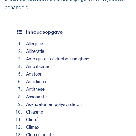
behandeld.
Inhoudsopgave
Allegorie
Alliteratie
Ambiguïteit of dubbelzinnigheid
Amplificatie
Anafoor
Anticlimax
Antithese
Assonantie
Asyndeton en polysyndeton
Chiasme
Cliché
Climax
Clou of pointe