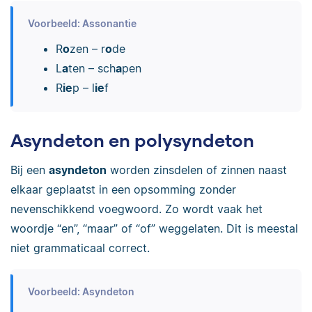
Voorbeeld: Assonantie
R
o
zen – r
o
de
L
a
ten – sch
a
pen
R
ie
p – l
ie
f
Asyndeton en polysyndeton
Bij een
asyndeton
worden zinsdelen of zinnen naast
elkaar geplaatst in een opsomming zonder
nevenschikkend voegwoord. Zo wordt vaak het
woordje “en”, “maar” of “of” weggelaten. Dit is meestal
niet grammaticaal correct.
Voorbeeld: Asyndeton