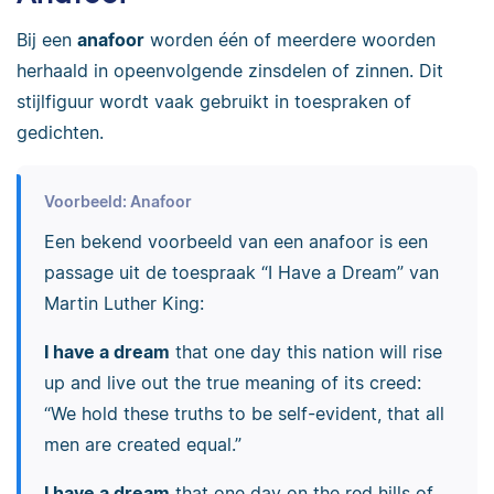
Bij een
anafoor
worden één of meerdere woorden
herhaald in opeenvolgende zinsdelen of zinnen. Dit
stijlfiguur wordt vaak gebruikt in toespraken of
gedichten.
Voorbeeld: Anafoor
Een bekend voorbeeld van een anafoor is een
passage uit de toespraak “I Have a Dream” van
Martin Luther King:
I have a dream
that one day this nation will rise
up and live out the true meaning of its creed:
“We hold these truths to be self-evident, that all
men are created equal.”
I have a dream
that one day on the red hills of