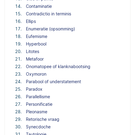
Contaminatie
Contradictio in terminis
Ellips
Enumeratie (opsomming)
Eufemisme
Hyperbool
Litotes
Metafoor
Onomatopee of klanknabootsing
Oxymoron
Parabool of understatement
Paradox
Parallellisme
Personificatie
Pleonasme
Retorische vraag
Synecdoche
Tautologie