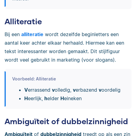
Alliteratie
Bij een
alliteratie
wordt dezelfde beginletters een
aantal keer achter elkaar herhaald. Hiermee kan een
tekst interessanter worden gemaakt. Dit stijlfiguur
wordt veel gebruikt in marketing (voor slogans).
Voorbeeld: Alliteratie
V
errassend
v
olledig,
v
erbazend
v
oordelig
H
eerlijk,
h
elder
H
eineken
Ambiguïteit of dubbelzinnigheid
Ambiguïteit
of
dubbelzinnigheid
treedt op als een zin