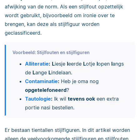
afwijking van de norm. Als een stijlfout opzettelijk
wordt gebruikt, bijvoorbeeld om ironie over te
brengen, kan deze als stijlfiguur worden
geclassificeerd.
Voorbeeld: Stijlfouten en stijlfiguren
Alliteratie
:
L
iesje
l
eerde
L
otje
l
open
l
angs
de
L
ange
L
indelaan.
Contaminatie
:
Heb je oma nog
opgetelefoneerd
?
Tautologie
:
Ik wil
tevens ook
een extra
portie nasi bestellen.
Er bestaan tientallen stijlfiguren. In dit artikel worden
alleen de veelvoorkomende stijlfiguren en stijlfouten