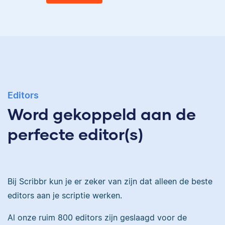
Eva
Ingrid is
taalwetenschapper,
heeft acht boeken
gepubliceerd en heeft
Editors
Eva is journalist en
bij Scribbr meer dan
Word gekoppeld aan de
werkt als senior editor
350 scripties
bij Scribbr waar ze al
geredigeerd.
perfecte editor(s)
meer dan 2,5 miljoen
woorden heeft
geredigeerd.
Maddy
Bij Scribbr kun je er zeker van zijn dat alleen de beste
editors aan je scriptie werken.
Erica
Al onze ruim 800 editors zijn geslaagd voor de