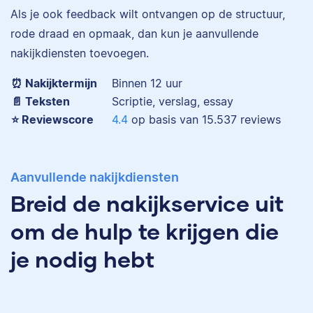
Als je ook feedback wilt ontvangen op de structuur,
Eva is journalist en
rode draad en opmaak, dan kun je aanvullende
werkt als senior editor
nakijkdiensten toevoegen.
bij Scribbr waar ze al
Maddy
meer dan 2,5 miljoen
⏰ Nakijktermijn
Binnen 12 uur
woorden heeft
📄 Teksten
Scriptie, verslag, essay
geredigeerd.
⭐️ Reviewscore
4.4
op basis van
15.537
reviews
Erica
Aanvullende nakijkdiensten
Maddy heeft
Breid de nakijkservice uit
Psychologie
gestudeerd, heeft als
om de hulp te krijgen die
junior onderzoeker
gewerkt bij Tilburg
je nodig hebt
University en is nu
senior editor.
Erica heeft Nederlands
gestudeerd en met 3,5
miljoen geredigeerde