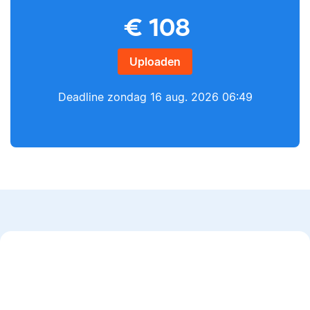
€
108
Yves
Lilianne
Uploaden
Deadline
zondag 16 aug. 2026 06:49
Yves heeft een MSc in
Econometrie, is
Lilianne heeft Engels
poëzieliefhebber en
gestudeerd, is docent
heeft gewerkt als
journalistiek en heeft
wiskundebijlesleraar.
als Scribbr-editor al
meer dan 600
studenten geholpen.