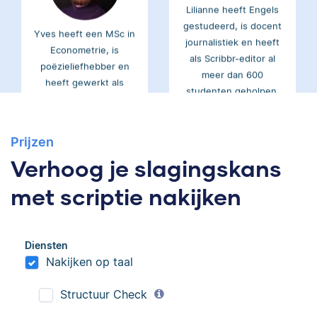
gestudeerd, is docent
Yves heeft een MSc in
journalistiek en heeft
Econometrie, is
als Scribbr-editor al
poëzieliefhebber en
meer dan 600
heeft gewerkt als
studenten geholpen.
wiskundebijlesleraar.
Ingrid
Prijzen
Eva
Verhoog je slagingskans
met scriptie nakijken
Ingrid is
Diensten
Eva is journalist en
Nakijken op taal
taalwetenschapper,
werkt als senior editor
heeft acht boeken
bij Scribbr waar ze al
Structuur Check
gepubliceerd en heeft
meer dan 2,5 miljoen
bij Scribbr meer dan