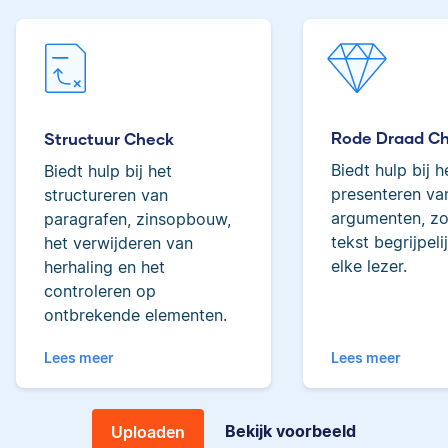
woorden behoort ze
tot de top van Scribbrs
Lilianne
team.
Rode Draad C
Structuur Check
Yves
Biedt hulp bij h
Biedt hulp bij het
presenteren van
structureren van
Lilianne heeft Engels
argumenten, zo
paragrafen, zinsopbouw,
gestudeerd, is docent
tekst begrijpeli
het verwijderen van
journalistiek en heeft
elke lezer.
als Scribbr-editor al
herhaling en het
meer dan 600
controleren op
Yves heeft een MSc in
studenten geholpen.
ontbrekende elementen.
Econometrie, is
poëzieliefhebber en
Lees meer
Lees meer
heeft gewerkt als
wiskundebijlesleraar.
Ingrid
Bekijk voorbeeld
Uploaden