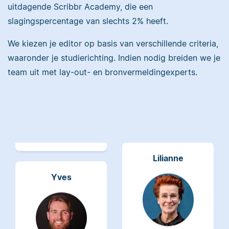
uitdagende Scribbr Academy, die een
slagingspercentage van slechts 2% heeft.
Maddy heeft
Psychologie
We kiezen je editor op basis van verschillende criteria,
gestudeerd, heeft als
Erica heeft Nederlands
waaronder je studierichting. Indien nodig breiden we je
junior onderzoeker
gestudeerd en met 3,5
team uit met lay-out- en bronvermeldingexperts.
gewerkt bij Tilburg
miljoen geredigeerde
University en is nu
woorden behoort ze
senior editor.
tot de top van Scribbrs
team.
Lilianne
Yves
Lilianne heeft Engels