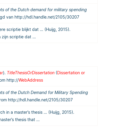
ts of the Dutch demand for military spending
egd van http://hdl.handle.net/2105/30207
e scriptie blijkt dat … (Huijg, 2015).
 zijn scriptie dat …
ar
).
TitleThesisOrDissertation
(
Dissertation or
rom http://
WebAddress
ts of the Dutch Demand for Military Spending
 from http://hdl.handle.net/2105/30207
ch in a master’s thesis … (Huijg, 2015).
master’s thesis that …