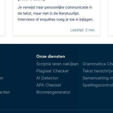
Je verwijst naar persoonlijke communicatie in
de tekst, maar niet in de literatuurlijst.
Interviews of enquêtes voeg je toe in bijlagen.
Leestijd: 3 min.
Onze diensten
Scriptie laten nakijken
Grammatica Ch
Plagiaat Checker
Tekst herschrij
en
AI Detector
Samenvatting 
APA Checker
Spellingscontro
arden
Bronnengenerator