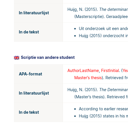
Huijg, N. (2015).
The determinan
In literatuurlijst
(Masterscriptie). Geraadple
Uit onderzoek uit een ander
In de tekst
Huijg (2015) onderzocht in
Scriptie van andere student
AuthorLastName
,
FirstInitial
. (
Ye
APA-format
Master’s thesis
). Retrieved f
Huijg, N. (2015).
The Determinan
In literatuurlijst
(Master’s thesis). Retrieved
According to earlier resear
In de tekst
Huijg (2015) states in his 