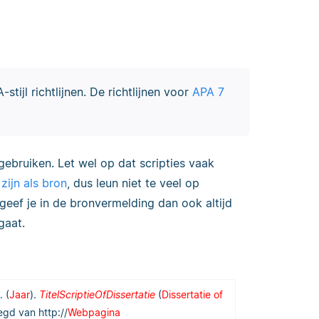
stijl richtlijnen. De richtlijnen voor
APA 7
 gebruiken. Let wel op dat scripties vaak
zijn als bron
, dus leun niet te veel op
geef je in de bronvermelding dan ook altijd
gaat.
. (
Jaar
).
TitelScriptieOfDissertatie
(
Dissertatie of
egd van http://
Webpagina