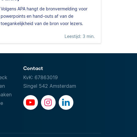
Volgens APA hangt de bronvermelding voor
powerpoints en hand-outs af van de
toegankelijkheid van de bron voor lezers.
Leestijd: 3 min.
Contact
eck
KvK: 67863019
ven
Singel 542 Amsterdam
maken
le