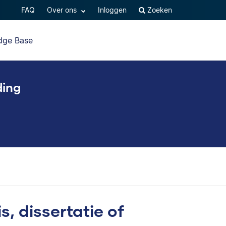
FAQ
Over ons
Inloggen
Zoeken
dge Base
ding
s, dissertatie of