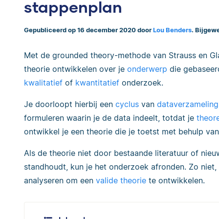
stappenplan
Gepubliceerd op 16 december 2020 door
Lou Benders
. Bijgew
Met de grounded theory-methode van Strauss en Gla
theorie ontwikkelen over je
onderwerp
die gebaseerd
kwalitatief
of
kwantitatief
onderzoek.
Je doorloopt hierbij een
cyclus
van
dataverzameling
formuleren waarin je de data indeelt, totdat je
theore
ontwikkel je een theorie die je toetst met behulp van
Als de theorie niet door bestaande literatuur of ni
standhoudt, kun je het onderzoek afronden. Zo niet
analyseren om een
valide theorie
te ontwikkelen.