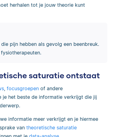
oet herhalen tot je jouw theorie kunt
n die pijn hebben als gevolg een beenbreuk.
j fysiotherapeuten.
etische saturatie ontstaat
ws
,
focusgroepen
of andere
 het beste de informatie verkrijgt die jij
nderwerp.
e informatie meer verkrijgt en je hiermee
 sprake van
theoretische saturatie
ginnen met je
data-analyse
.