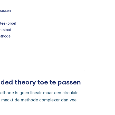
 passen
steekproef
ntstaat
ethode
ded theory toe te passen
hode is geen lineair maar een circulair
it maakt de methode complexer dan veel