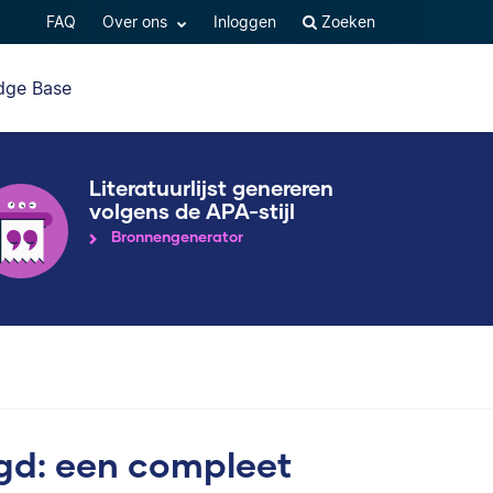
FAQ
Over ons
Inloggen
Zoeken
dge Base
Literatuurlijst genereren
volgens de APA-stijl
Bronnengenerator
gd: een compleet