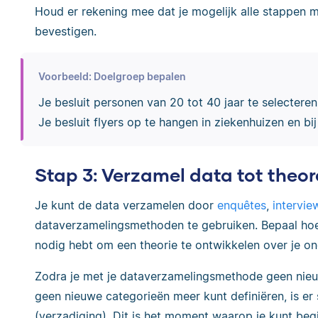
Houd er rekening mee dat je mogelijk alle stappen m
bevestigen.
Voorbeeld: Doelgroep bepalen
Je besluit personen van 20 tot 40 jaar te selectere
Je besluit flyers op te hangen in ziekenhuizen en bi
Stap 3: Verzamel data tot theor
Je kunt de data verzamelen door
enquêtes
,
intervie
dataverzamelingsmethoden te gebruiken. Bepaal hoe je
nodig hebt om een theorie te ontwikkelen over je o
Zodra je met je dataverzamelingsmethode geen nieuw
geen nieuwe categorieën meer kunt definiëren, is er
(verzadiging). Dit is het moment waarop je kunt be