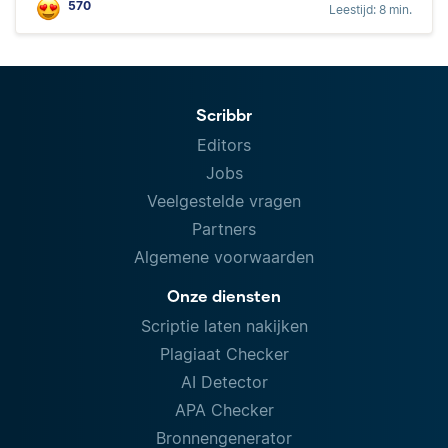
570
Leestijd: 8 min.
Scribbr
Editors
Jobs
Veelgestelde vragen
Partners
Algemene voorwaarden
Onze diensten
Scriptie laten nakijken
Plagiaat Checker
AI Detector
APA Checker
Bronnengenerator