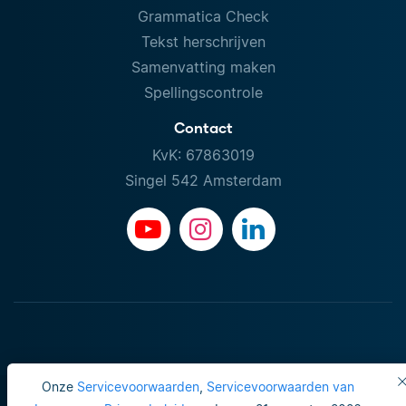
Grammatica Check
Tekst herschrijven
Samenvatting maken
Spellingscontrole
Contact
KvK: 67863019
Singel 542 Amsterdam
Onze
Servicevoorwaarden
,
Servicevoorwaarden van