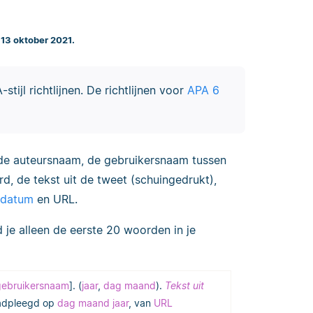
 13 oktober 2021.
stijl richtlijnen. De richtlijnen voor
APA 6
e de auteursnaam, de gebruikersnaam tussen
, de tekst uit de tweet (schuingedrukt),
gdatum
en URL.
 je alleen de eerste 20 woorden in je
gebruikersnaam
]. (
jaar
,
dag maand
).
Tekst uit
aadpleegd op
dag maand jaar
, van
URL