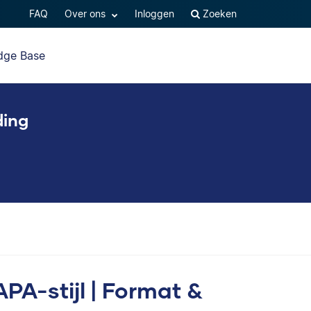
FAQ
Over ons
Inloggen
Zoeken
dge Base
ding
APA-stijl | Format &