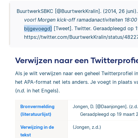
BuurtwerkSBKC [@BuurtwerkKralin]. (2014, 26 juni)
voor! Morgen kick-off ramadanactiviteiten 18:00
bijgevoegd]
[Tweet]. Twitter. Geraadpleegd op 1
https://twitter.com/BuurtwerkKralin/status/48
Verwijzen naar een Twitterprofi
Als je wilt verwijzen naar een geheel Twitterprofiel i
het APA-format net iets anders. Je voegt in plaats 
(
n.d.
in het Engels).
Bronvermelding
Jongen, D. [@Daanjongen]. (z.d
(literatuurlijst)
Geraadpleegd op 19 maart 20
Verwijzing in de
(Jongen, z.d.)
tekst