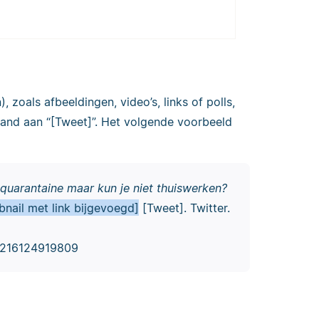
 zoals afbeeldingen, video’s, links of polls,
aand aan “[Tweet]”. Het volgende voorbeeld
 quarantaine maar kun je niet thuiswerken?
nail met link bijgevoegd]
[Tweet]. Twitter.
46216124919809