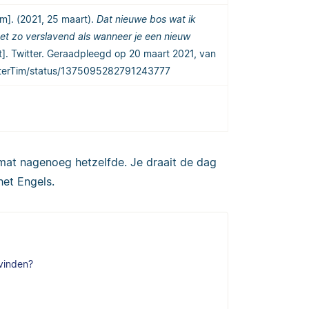
]. (2021, 25 maart).
Dat nieuwe bos wat ik
et zo verslavend als wanneer je een nieuw
]. Twitter. Geraadpleegd op 20 maart 2021, van
chterTim/status/1375095282791243777
rmat nagenoeg hetzelfde. Je draait de dag
het Engels.
 vinden?