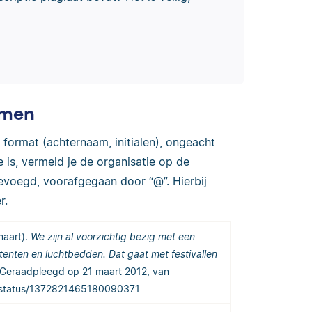
amen
 format (achternaam, initialen), ongeacht
e is, vermeld je de organisatie op de
evoegd, voorafgegaan door “@”. Hierbij
r.
maart).
We zijn al voorzichtig bezig met een
tenten en luchtbedden. Dat gaat met festivallen
. Geraadpleegd op 21 maart 2012, van
m/status/1372821465180090371