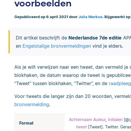
voorbeelden
Gepubliceerd op 6 april 2021 door
Julia Merkus
. Bijgewerkt op
Dit artikel beschrijft de
Nederlandse 7de editie
APA-
en
Engelstalige bronvermeldingen
vind je elders.
Als je wilt verwijzen naar een tweet, dan vermeld j
blokhaken, de datum waarop de tweet is gepubliceerd
“Tweet” tussen blokhaken, “Twitter”, en de
raadplee
Voor tweets die langer zijn dan 20 woorden, vermeld
bronvermelding
.
Achternaam Auteur
,
Initialen
[@
Format
tweet
[Tweet]. Twitter. Ger