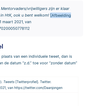
.
Mentorvaders/vrijwilligers zijn er klaar
 in HtK, ook u bent welkom!
[Afbeelding
1 maart 2021, van
2270200050778112
el
n plaats van een individuele tweet, dan is
van de datum “z.d.” toe voor “zonder datum”
.).
Tweets
[Twitterprofiel]. Twitter.
21, van https://twitter.com/Daanjongen