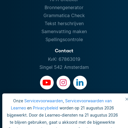
Bronnengenerator
Grammatica Check
Tekst herschrijven
Samenvatting maken
Spellingscontrole
Contact
KvK: 67863019
Singel 542 Amsterdam
Onze
Servicevoorwaarden
,
Servicevoorwaarden van
Learneo
en
Privacybeleid
worden op 21 augustus 2026
bijgewerkt. Door de Learneo-diensten na 21 augustus 2026
te blijven gebruiken, gaat u akkoord met de bijgewerkte