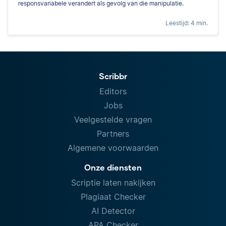
responsvariabele verandert als gevolg van die manipulatie.
Leestijd: 4 min.
Scribbr
Editors
Jobs
Veelgestelde vragen
Partners
Algemene voorwaarden
Onze diensten
Scriptie laten nakijken
Plagiaat Checker
AI Detector
APA Checker