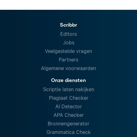
Scribbr
Editors
Jobs
Veelgestelde vragen
Partners
Algemene voorwaarden
Onze diensten
Scriptie laten nakijken
Plagiaat Checker
AI Detector
APA Checker
Bronnengenerator
Grammatica Check