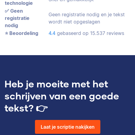
technologie
✅ Geen
Geen registratie nodig en je tekst
registratie
wordt niet opgeslagen
nodig
⭐️ Beoordeling
4.4
gebaseerd op
15.537
reviews
Heb je moeite met het
schrijven van een goede
tekst? 👉
Laat je scriptie nakijken