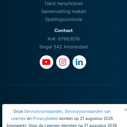
Tekst herschrijven
Samenvatting maken
Spellingscontrole
Contact
KvK: 67863019
Singel 542 Amsterdam
Onze
Servicevoorwaarden
,
Servicevoorwaarden van
Learneo
en
Privacybeleid
worden op 21 augustus 2026
bijgewerkt. Door de Learneo-diensten na 21 augustus 2026