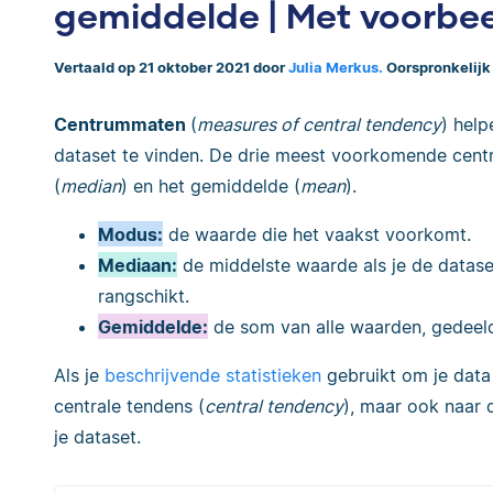
gemiddelde | Met voorbe
Vertaald op 21 oktober 2021 door
Julia Merkus.
Oorspronkelijk
Centrummaten
(
measures of central tendency
) hel
dataset te vinden. De drie meest voorkomende cent
(
median
) en het gemiddelde (
mean
).
Modus:
de waarde die het vaakst voorkomt.
Mediaan:
de middelste waarde als je de datase
rangschikt.
Gemiddelde:
de som van alle waarden, gedeeld
Als je
beschrijvende statistieken
gebruikt om je data 
centrale tendens (
central tendency
), maar ook naar d
je dataset.