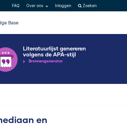
FAQ
Over ons
Inloggen
Zoeken
dge Base
Literatuurlijst genereren
volgens de APA-stijl
Bronnengenerator
mediaan en