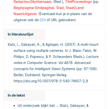
Redacteur2Achternaam
. (Red.),
TitelProceedings
(pp.
Beginpagina
–
Eindpagina
).
Stad
,
Staat/Land
:
NaamUitgever
. (Eventueel kun je in plaats van de
uitgever ook de
DOI
of URL gebruiken)
In literatuurlijst
Katz, I., Gabayan, K., & Aghajan, H. (2007). A multi-touch
surface using multiple cameras. In J. Blanc-Talon, W.
Philips, D. Popescu, & P. Scheunders (Reds.),
Lecture
notes in Computer Science: Vol 4678. Advanced
concepts for Intelligent Vision Systems
(pp. 97-108).
Berlijn, Duitsland: Springer-Verlag.
https://doi.org/10.1007/978-3-540-74607-2_9
In de tekst
Uit onderzoek blijkt dat … (Katz, Gabayan, &