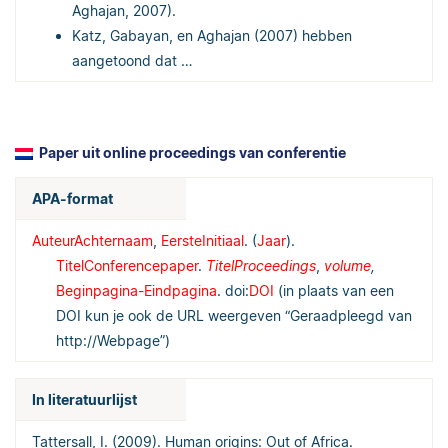
Aghajan, 2007).
Katz, Gabayan, en Aghajan (2007) hebben
aangetoond dat …
Paper uit online proceedings van conferentie
APA-format
AuteurAchternaam
,
EersteInitiaal
. (
Jaar
).
TitelConferencepaper
.
TitelProceedings
,
volume
,
Beginpagina-Eindpagina
. doi:
DOI
(in plaats van een
DOI kun je ook de URL weergeven “Geraadpleegd van
http://Webpage”)
In literatuurlijst
Tattersall, I. (2009). Human origins: Out of Africa.