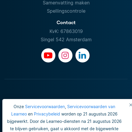
Samenvatting maken
Spellingscontrole
Contact
KvK: 67863019
Singel 542 Amsterdam
Onze
Servicevoorwaarden
,
Servicevoorwaarden van
Learneo
en
Privacybeleid
worden op 21 augustus 2026
bijgewerkt. Door de Learneo-diensten na 21 augustus 2026
Gebruiksvoorwaarden
te blijven gebruiken, gaat u akkoord met de bijgewerkte