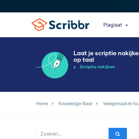
Plagiaat
Laat je scriptie nakijk
op taal
Scriptie nakijken
Home
Knowledge Base
Veelgemaakte fo