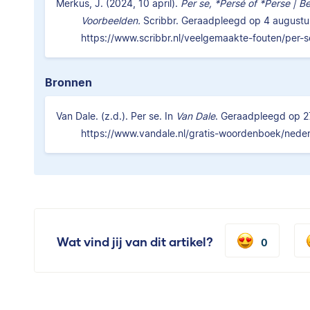
Merkus, J. (2024, 10 april).
Per se, *Persé of *Perse | Be
Voorbeelden.
Scribbr. Geraadpleegd op 4 augustu
https://www.scribbr.nl/veelgemaakte-fouten/per-s
Bronnen
Van Dale. (z.d.). Per se. In
Van Dale
. Geraadpleegd op 2
https://www.vandale.nl/gratis-woordenboek/neder
Wat vind jij van dit artikel?
0