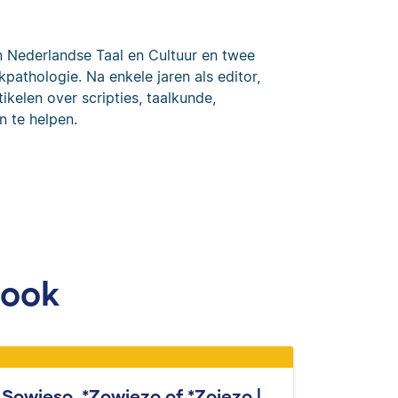
n Nederlandse Taal en Cultuur en twee
kpathologie. Na enkele jaren als editor,
ikelen over scripties, taalkunde,
n te helpen.
 ook
Sowieso, *Zowiezo of *Zoiezo |