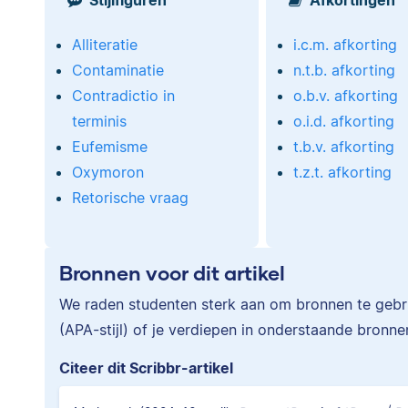
Alliteratie
i.c.m. afkorting
Contaminatie
n.t.b. afkorting
Contradictio in
o.b.v. afkorting
terminis
o.i.d. afkorting
Eufemisme
t.b.v. afkorting
Oxymoron
t.z.t. afkorting
Retorische vraag
Bronnen voor dit artikel
We raden studenten sterk aan om bronnen te gebrui
(APA-stijl) of je verdiepen in onderstaande bronne
Citeer dit Scribbr-artikel