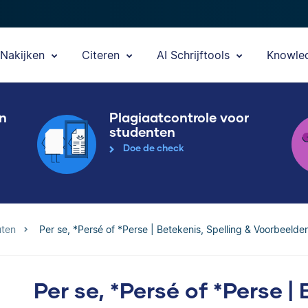
Nakijken
Citeren
AI Schrijftools
Knowle
en
Plagiaatcontrole voor
studenten
Doe de check
uten
Per se, *Persé of *Perse | Betekenis, Spelling & Voorbeelde
Per se, *Persé of *Perse |