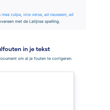
s
mea culpa
,
vice versa
,
ad nauseam
,
ad
overeen met de Latijnse spelling.
lfouten in je tekst
document om al je fouten te corrigeren.