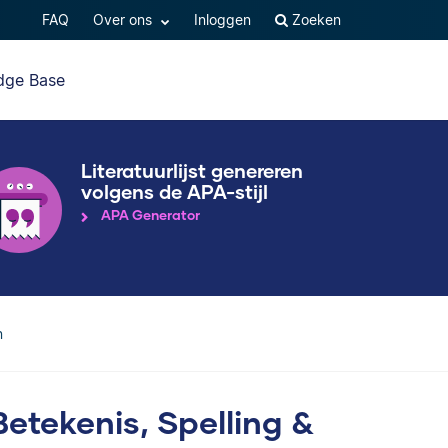
FAQ
Over ons
Inloggen
Zoeken
dge Base
Literatuurlijst genereren
volgens de APA-stijl
APA Generator
n
 Betekenis, Spelling &