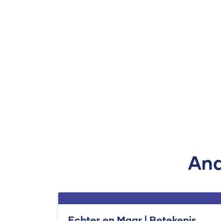
And
Echter en Maar | Betekenis,