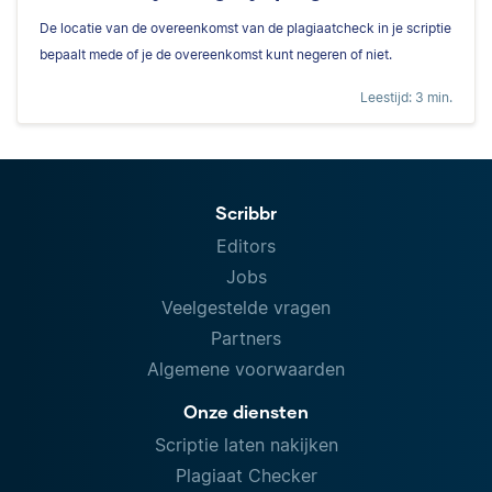
De locatie van de overeenkomst van de plagiaatcheck in je scriptie
bepaalt mede of je de overeenkomst kunt negeren of niet.
Leestijd: 3 min.
Scribbr
Editors
Jobs
Veelgestelde vragen
Partners
Algemene voorwaarden
Onze diensten
Scriptie laten nakijken
Plagiaat Checker