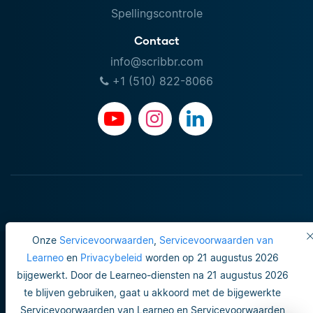
Spellingscontrole
Contact
info@scribbr.com
+1 (510) 822-8066
Onze
Servicevoorwaarden
,
Servicevoorwaarden van
Learneo
en
Privacybeleid
worden op 21 augustus 2026
bijgewerkt. Door de Learneo-diensten na 21 augustus 2026
Gebruiksvoorwaarden
te blijven gebruiken, gaat u akkoord met de bijgewerkte
Servicevoorwaarden van Learneo en Servicevoorwaarden