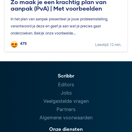
Zo maak je een krachtig plan van
aanpak (PvA) | Met voorbeelden
In het plan van aanpak presenteer je jouw probleemstelling,
verantwoord je deze en geef je aan wat je precies gaat
onderzoeken. Bekijk onze voorbeelde…
475
Leestijd: 12 min.
Scribbr
Editors
Jobs
Veelgestelde vragen
Partners
Algemene voorwaarden
Onze diensten