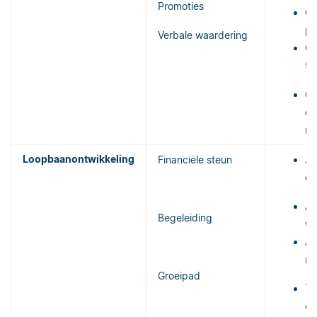
Promoties
Ge
pe
Verbale waardering
Ge
tu
Ge
op
m
Loopbaanontwikkeling
Financiële steun
Ja
ed
Aa
Begeleiding
we
Aa
ma
Groeipad
Te
en