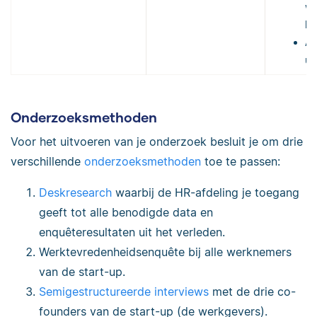
we
ke
Aa
ur
Onderzoeksmethoden
Voor het uitvoeren van je onderzoek besluit je om drie
verschillende
onderzoeksmethoden
toe te passen:
Deskresearch
waarbij de HR-afdeling je toegang
geeft tot alle benodigde data en
enquêteresultaten uit het verleden.
Werktevredenheidsenquête bij alle werknemers
van de start-up.
Semigestructureerde interviews
met de drie co-
founders van de start-up (de werkgevers).