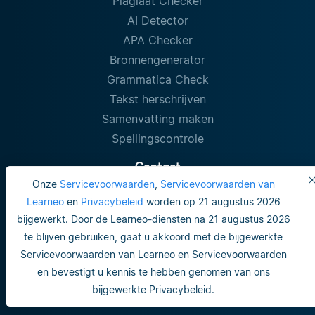
Plagiaat Checker
AI Detector
APA Checker
Bronnengenerator
Grammatica Check
Tekst herschrijven
Samenvatting maken
Spellingscontrole
Contact
Onze
Servicevoorwaarden
,
Servicevoorwaarden van
KvK: 67863019
Learneo
en
Privacybeleid
worden op 21 augustus 2026
Singel 542 Amsterdam
bijgewerkt. Door de Learneo-diensten na 21 augustus 2026
te blijven gebruiken, gaat u akkoord met de bijgewerkte
Servicevoorwaarden van Learneo en Servicevoorwaarden
en bevestigt u kennis te hebben genomen van ons
bijgewerkte Privacybeleid.