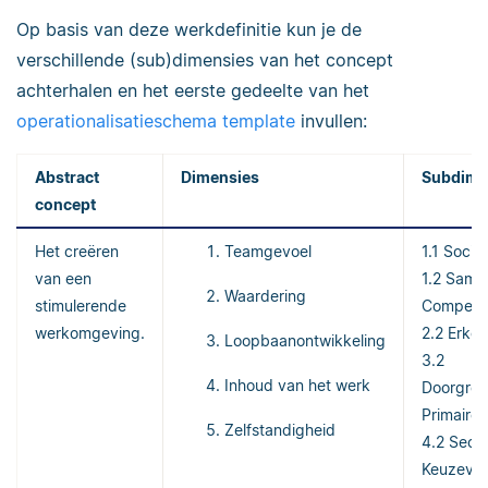
Op basis van deze werkdefinitie kun je de
verschillende (sub)dimensies van het concept
achterhalen en het eerste gedeelte van het
operationalisatieschema template
invullen:
Abstract
Dimensies
Subdime
concept
Het creëren
Teamgevoel
1.1 Socia
van een
1.2 Same
Waardering
stimulerende
Compens
werkomgeving.
2.2 Erken
Loopbaanontwikkeling
3.2
Inhoud van het werk
Doorgroe
Primaire 
Zelfstandigheid
4.2 Secu
Keuzevrij