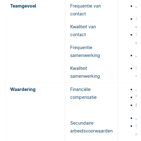
Teamgevoel
Frequentie van
Aa
contact
Sc
Kwaliteit van
co
contact
Sc
en
Frequentie
samenwerking
Aa
Kwaliteit
Sc
samenwerking
we
Waardering
Financiële
Ja
compensatie
Va
Bo
Aa
Secundaire
Sc
arbeidsvoorwaarden
ar