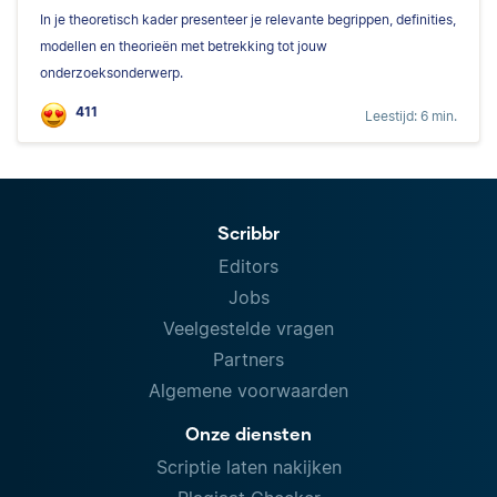
In je theoretisch kader presenteer je relevante begrippen, definities,
modellen en theorieën met betrekking tot jouw
onderzoeksonderwerp.
411
Leestijd: 6 min.
Scribbr
Editors
Jobs
Veelgestelde vragen
Partners
Algemene voorwaarden
Onze diensten
Scriptie laten nakijken