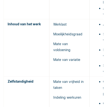
lo
Aa
va
Inhoud van het werk
Werklast
Aa
Moeilijkheidsgraad
Sc
we
Mate van
voldoening
Sc
we
Mate van variatie
Sc
we
Zelfstandigheid
Mate van vrijheid in
Ge
taken
ge
pe
Indeling werkuren
Ge