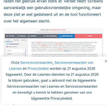
raden het gebruik ervan sterk af. Verder heeft Scribens
aanvankelijk een gebruiksvriendelijke omgeving, maar
deze ziet er wel gedateerd uit en de tool functioneert
over het algemeen slecht.
Onze
Servicevoorwaarden
,
Servicevoorwaarden van
Learneo
en
Privacybeleid
worden op 21 augustus 2026
bijgewerkt. Door de Learneo-diensten na 21 augustus 2026
Kwaliteit van grammaticacontrole
te blijven gebruiken, gaat u akkoord met de bijgewerkte
Servicevoorwaarden van Learneo en Servicevoorwaarden
Slechts 5 van de 20 fouten hersteld…
en bevestigt u kennis te hebben genomen van ons
… en 2 nieuwe fouten geïntroduceerd in het
bijgewerkte Privacybeleid.
proces