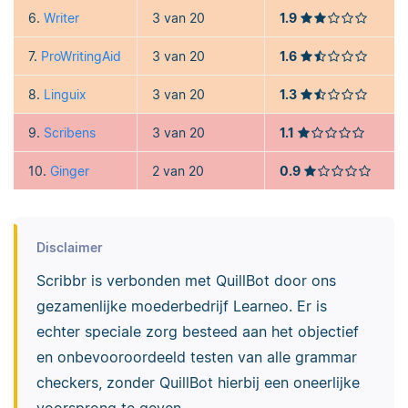
6.
Writer
3 van 20
1.9
7.
ProWritingAid
3 van 20
1.6
8.
Linguix
3 van 20
1.3
9.
Scribens
3 van 20
1.1
10.
Ginger
2 van 20
0.9
Disclaimer
Scribbr is verbonden met QuillBot door ons
gezamenlijke moederbedrijf Learneo. Er is
echter speciale zorg besteed aan het objectief
en onbevooroordeeld testen van alle grammar
checkers, zonder QuillBot hierbij een oneerlijke
voorsprong te geven.