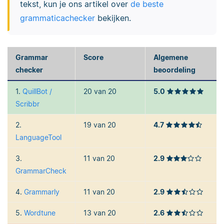
tekst, kun je ons artikel over
de beste
grammaticachecker
bekijken.
Grammar
Score
Algemene
checker
beoordeling
1.
QuillBot /
20 van 20
5.0
Scribbr
2.
19 van 20
4.7
LanguageTool
3.
11 van 20
2.9
GrammarCheck
4.
Grammarly
11 van 20
2.9
5.
Wordtune
13 van 20
2.6