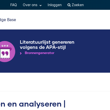
FAQ
Over ons
Inloggen
Zoeken
dge Base
Literatuurlijst genereren
volgens de APA-stijl
Bronnengenerator
n en analyseren |