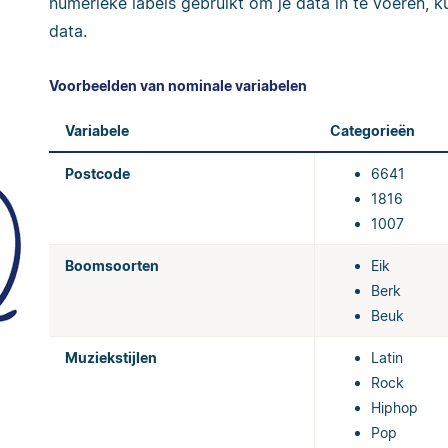
numerieke labels gebruikt om je data in te voeren, 
data.
Voorbeelden van nominale variabelen
Variabele
Categorieën
Postcode
6641
1816
1007
Boomsoorten
Eik
Berk
Beuk
Muziekstijlen
Latin
Rock
Hiphop
Pop