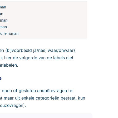
oman
an
oman
oman
sche roman
en (bijvoorbeeld ja/nee, waar/onwaar)
hier de volgorde van de labels niet
ariabelen.
?
r open of gesloten enquêtevragen te
nt maar uit enkele categorieën bestaat, kun
keuzevragen).