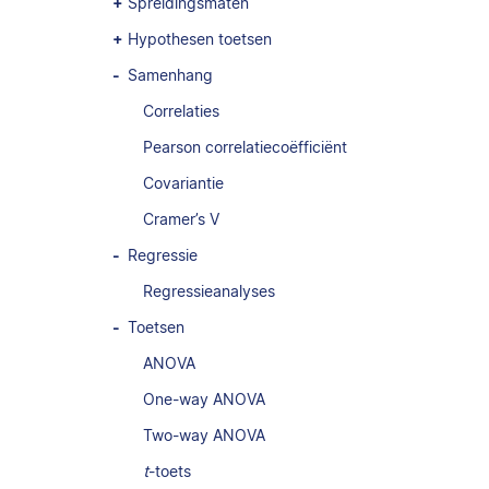
Spreidingsmaten
Hypothesen toetsen
Samenhang
Correlaties
Pearson correlatiecoëfficiënt
Covariantie
Cramer’s V
Regressie
Regressieanalyses
Toetsen
ANOVA
One-way ANOVA
Two-way ANOVA
t
-toets