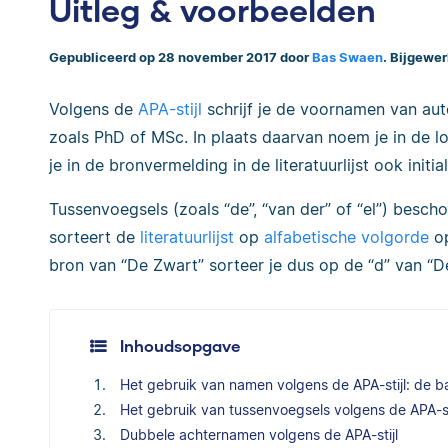
Uitleg & voorbeelden
Gepubliceerd op 28 november 2017 door
Bas Swaen
. Bijgewer
Volgens de
APA-stijl
schrijf je de voornamen van aute
zoals PhD of MSc. In plaats daarvan noem je in de lo
je in de bronvermelding in de literatuurlijst ook initi
Tussenvoegsels (zoals “de”, “van der” of “el”) besch
sorteert de
literatuurlijst
op
alfabetische volgorde
op
bron van “De Zwart” sorteer je dus op de “d” van “De
Inhoudsopgave
Het gebruik van namen volgens de APA-stijl: de b
Het gebruik van tussenvoegsels volgens de APA-st
Dubbele achternamen volgens de APA-stijl