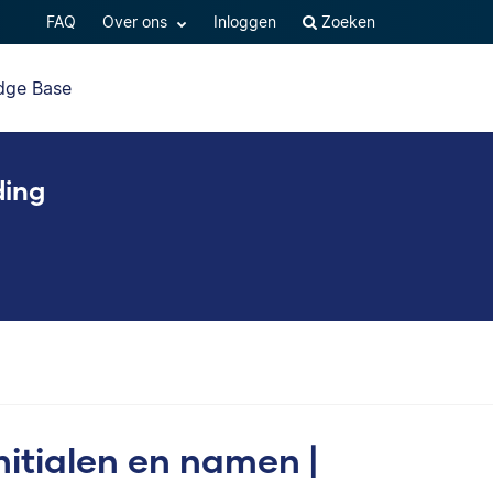
FAQ
Over ons
Inloggen
Zoeken
dge Base
ding
initialen en namen |