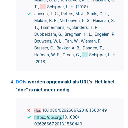
T.,
. . .
Schipper, L. H. (2018).
Jansen, T. C., Peters, M. J., Smits, G. L.,
Mulder, B. B., Verhoeven, R. S., Huisman, S.
T., Timmermans, F., Sanders, T. P.,
Dubbeldam, G., Bregman, H. L., Engelen, P.,
Bouwens, W. L., Tan, W., Wieman, F.,
Brasser, C., Bakker, A. B., Dongen, T.,
Hofman, W. E., Groen, G.,
. . .
Schipper, L. H.
(2018).
DOIs
worden opgemaakt als URL’s. Het label
“doi:” is niet meer nodig.
doi:
10.1080/02626667.2018.1560449
https://doi.org/
10.1080/​
02626667.2018.1560449