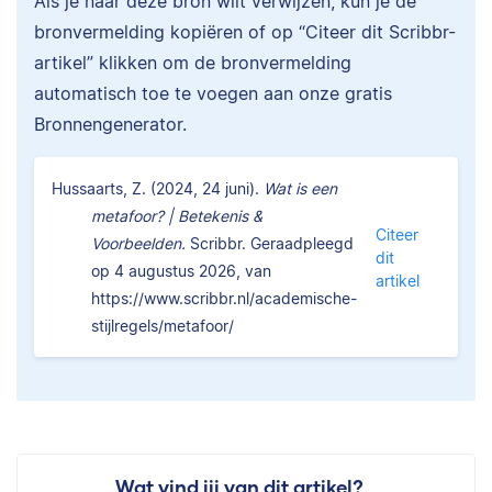
Als je naar deze bron wilt verwijzen, kun je de
bronvermelding kopiëren of op “Citeer dit Scribbr-
artikel” klikken om de bronvermelding
automatisch toe te voegen aan onze gratis
Bronnengenerator.
Hussaarts, Z. (2024, 24 juni).
Wat is een
metafoor? | Betekenis &
Citeer
Voorbeelden.
Scribbr. Geraadpleegd
dit
op 4 augustus 2026, van
artikel
https://www.scribbr.nl/academische-
stijlregels/metafoor/
Wat vind jij van dit artikel?