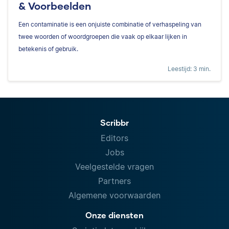
& Voorbeelden
Een contaminatie is een onjuiste combinatie of verhaspeling van
twee woorden of woordgroepen die vaak op elkaar lijken in
betekenis of gebruik.
Leestijd: 3 min.
Scribbr
Editors
Jobs
Veelgestelde vragen
Partners
Algemene voorwaarden
Onze diensten