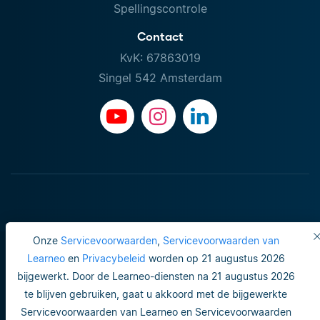
Spellingscontrole
Contact
KvK: 67863019
Singel 542 Amsterdam
Onze
Servicevoorwaarden
,
Servicevoorwaarden van
Learneo
en
Privacybeleid
worden op 21 augustus 2026
bijgewerkt. Door de Learneo-diensten na 21 augustus 2026
Gebruiksvoorwaarden
te blijven gebruiken, gaat u akkoord met de bijgewerkte
Servicevoorwaarden van Learneo en Servicevoorwaarden
Do not sell or share my personal info