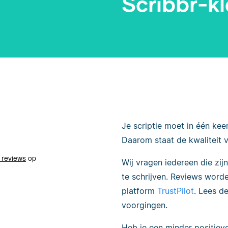
Scribbr-k
Je scriptie moet in één k
Daarom staat de kwaliteit v
Wij vragen iedereen die zij
te schrijven. Reviews word
platform
TrustPilot
. Lees d
voorgingen.
Heb je een minder positiev