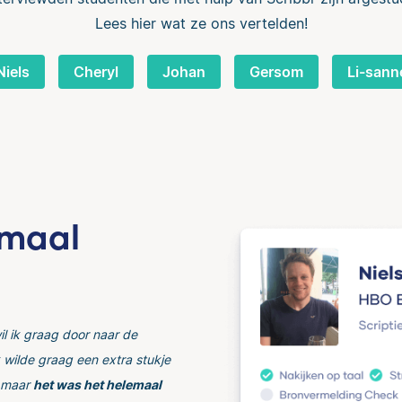
Lees hier wat ze ons vertelden!
Niels
Cheryl
Johan
Gersom
Li-sann
emaal
il ik graag door naar de
k wilde graag een extra stukje
, maar
het was het helemaal