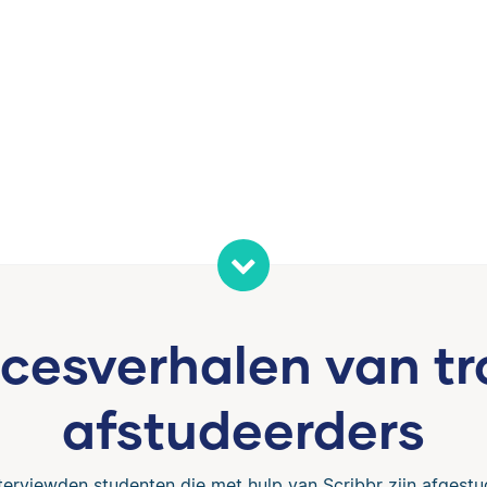
cesverhalen van tr
afstudeerders
terviewden studenten die met hulp van Scribbr zijn afgestu