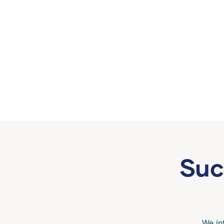
Suc
We in