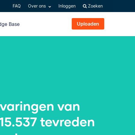
FAQ
Over ons
Inloggen
Zoeken
Uploaden
dge Base
rvaringen van
15.537 tevreden