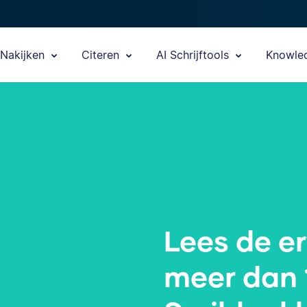
Nakijken
Citeren
AI Schrijftools
Knowle
Lees de e
meer dan 