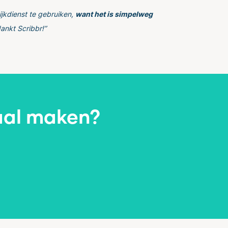
jkdienst te gebruiken,
want het is simpelweg
ankt Scribbr!”
aal maken?