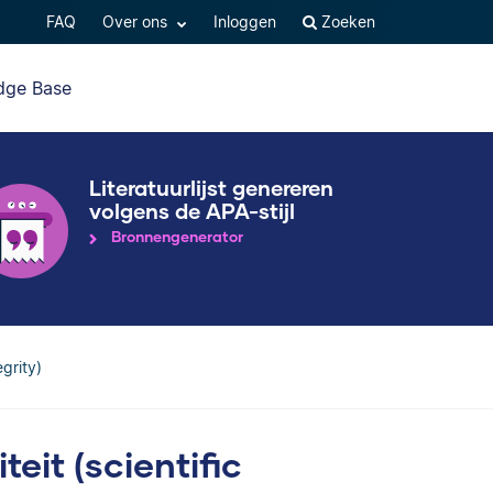
FAQ
Over ons
Inloggen
Zoeken
dge Base
Literatuurlijst genereren
volgens de APA-stijl
Bronnengenerator
egrity)
eit (scientific