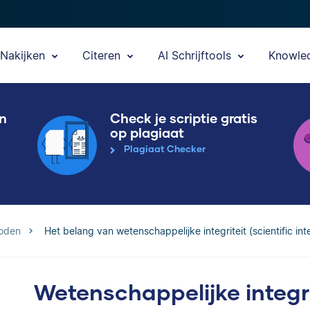
Nakijken
Citeren
AI Schrijftools
Knowle
en
Check je scriptie gratis
op plagiaat
Plagiaat Checker
oden
Het belang van wetenschappelijke integriteit (scientific int
Wetenschappelijke integrit