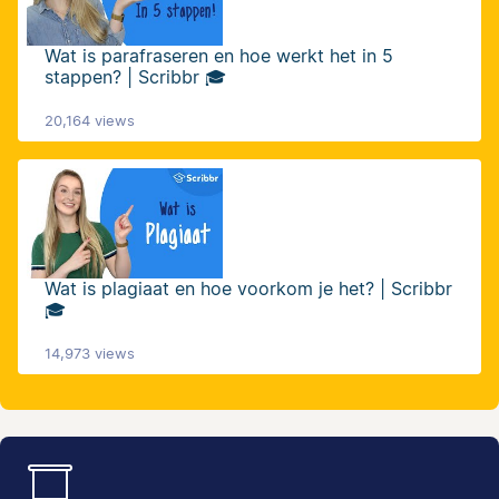
Wat is parafraseren en hoe werkt het in 5
stappen? | Scribbr 🎓
20,164 views
Wat is plagiaat en hoe voorkom je het? | Scribbr
🎓
14,973 views