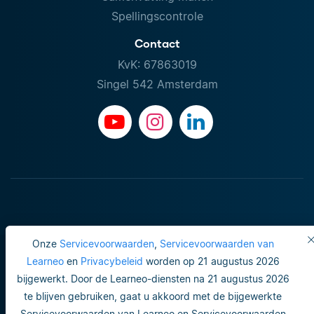
Spellingscontrole
Contact
KvK: 67863019
Singel 542 Amsterdam
Onze
Servicevoorwaarden
,
Servicevoorwaarden van
Learneo
en
Privacybeleid
worden op 21 augustus 2026
bijgewerkt. Door de Learneo-diensten na 21 augustus 2026
Gebruiksvoorwaarden
te blijven gebruiken, gaat u akkoord met de bijgewerkte
Servicevoorwaarden van Learneo en Servicevoorwaarden