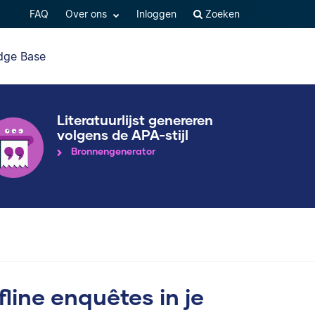
FAQ
Over ons
Inloggen
Zoeken
dge Base
Literatuurlijst genereren
volgens de APA-stijl
Bronnengenerator
line enquêtes in je