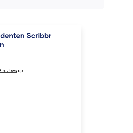
udenten Scribbr
en