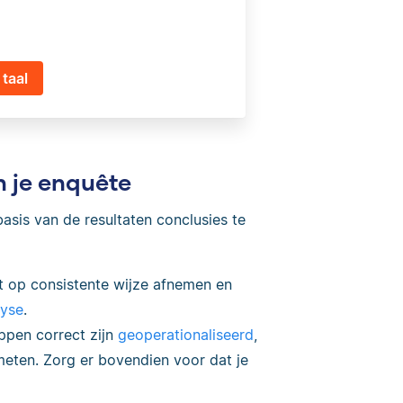
taal
n je enquête
sis van de resultaten conclusies te
t op consistente wijze afnemen en
lyse
.
ippen correct zijn
geoperationaliseerd
,
meten. Zorg er bovendien voor dat je