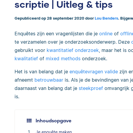
scriptie | Uitleg & tips
Gepubliceerd op 28 september 2020 door
Lou Benders
. Bijge
Enquêtes zijn een vragenlijsten die je
online
of
offlin
te verzamelen over je onderzoeksonderwerp. Deze
gebruikt voor
kwantitatief onderzoek
, maar het is 
kwalitatief
of
mixed methods
onderzoek.
Het is van belang dat je
enquêtevragen valide
zijn e
afneemt
betrouwbaar
is. Als je de bevindingen van j
daarnaast van belang dat je
steekproef
omvangrijk g
is.
Inhoudsopgave
Je enquête maken