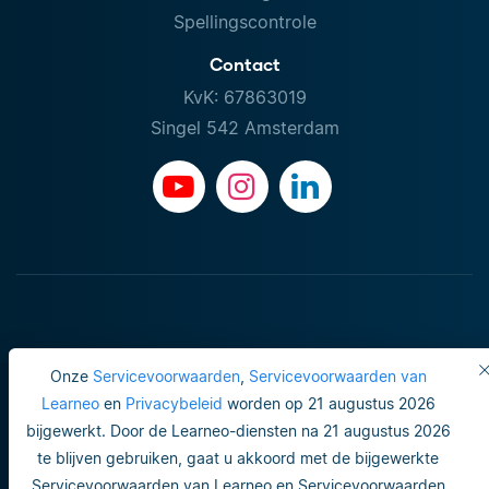
Spellingscontrole
Contact
KvK: 67863019
Singel 542 Amsterdam
Onze
Servicevoorwaarden
,
Servicevoorwaarden van
Learneo
en
Privacybeleid
worden op 21 augustus 2026
bijgewerkt. Door de Learneo-diensten na 21 augustus 2026
Gebruiksvoorwaarden
te blijven gebruiken, gaat u akkoord met de bijgewerkte
Servicevoorwaarden van Learneo en Servicevoorwaarden