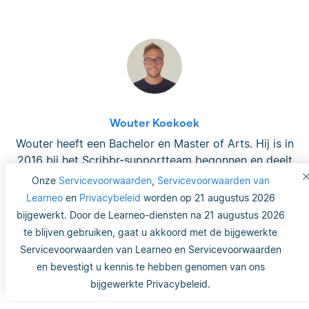
Wouter Koekoek
Wouter heeft een Bachelor en Master of Arts. Hij is in
2016 bij het Scribbr-supportteam begonnen en deelt
graag zijn kennis over het schrijven van teksten,
Onze
Servicevoorwaarden
,
Servicevoorwaarden van
verwijzen naar bronnen en het opmaken van
Learneo
en
Privacybeleid
worden op 21 augustus 2026
documenten met studenten.
bijgewerkt. Door de Learneo-diensten na 21 augustus 2026
te blijven gebruiken, gaat u akkoord met de bijgewerkte
Servicevoorwaarden van Learneo en Servicevoorwaarden
en bevestigt u kennis te hebben genomen van ons
bijgewerkte Privacybeleid.