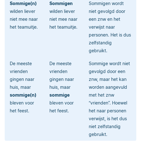
Sommige(n)
Sommigen
Sommigen wordt
wilden liever
wilden liever
niet gevolgd door
niet mee naar
niet mee naar
een znw en het
het teamuitje.
het teamuitje.
verwijst naar
personen. Het is dus
zelfstandig
gebruikt.
De meeste
De meeste
Sommige wordt niet
vrienden
vrienden
gevolgd door een
gingen naar
gingen naar
znw, maar het kan
huis, maar
huis, maar
worden aangevuld
sommige(n)
sommige
met het znw
bleven voor
bleven voor
“vrienden”. Hoewel
het feest.
het feest.
het naar personen
verwijst, is het dus
niet zelfstandig
gebruikt.