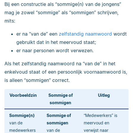
Bij een constructie als “sommige(n) van de jongens”
mag je zowel “sommige” als “sommigen” schrijven,
mits:
er na “van de” een
zelfstandig naamwoord
wordt
gebruikt dat in het meervoud staat;
er naar personen wordt verwezen.
Als het zelfstandig naamwoord na “van de” in het
enkelvoud staat of een persoonlijk voornaamwoord is,
is alleen “sommigen” correct.
Voorbeeldzin
Sommige of
Uitleg
sommigen
Sommige(n)
Sommige of
“Medewerkers” is
van de
sommigen
meervoud en
medewerkers
van de
verwijst naar