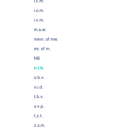
i.c.m.
i.o.m.
i.v.m.
m.a.w.
mevr. of mw.
mr. of m.
NB
n.t.b.
o.b.v.
o.i.d.
t.b.v.
s.v.p.
t.z.t.
z.s.m.