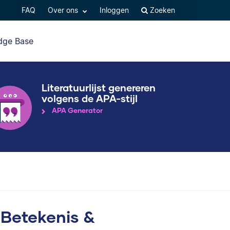
FAQ
Over ons
Inloggen
Zoeken
dge Base
Literatuurlijst genereren
volgens de APA-stijl
APA Generator
, Betekenis &