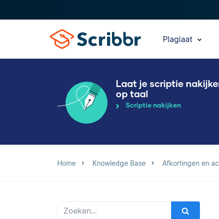
Plagiaat
Laat je scriptie nakijk
op taal
Scriptie nakijken
Home
Knowledge Base
Afkortingen en a