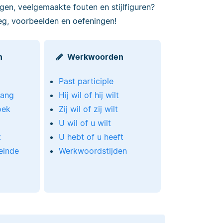
ngen, veelgemaakte fouten en stijlfiguren?
eg, voorbeelden en oefeningen!
n
Werkwoorden
Past participle
lang
Hij wil of hij wilt
oek
Zij wil of zij wilt
U wil of u wilt
t
U hebt of u heeft
einde
Werkwoordstijden
l