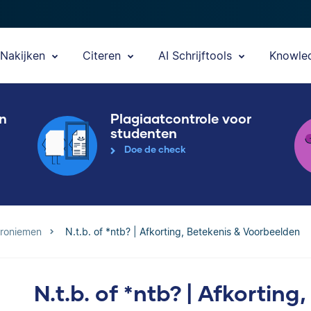
Nakijken
Citeren
AI Schrijftools
Knowle
en
Plagiaatcontrole voor
studenten
Doe de check
croniemen
N.t.b. of *ntb? | Afkorting, Betekenis & Voorbeelden
N.t.b. of *ntb? | Afkorting