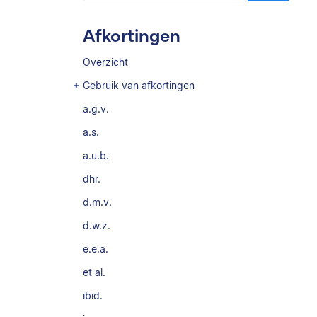
Afkortingen
Overzicht
Gebruik van afkortingen
a.g.v.
a.s.
a.u.b.
dhr.
d.m.v.
d.w.z.
e.e.a.
et al.
ibid.