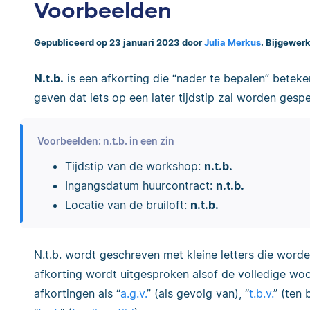
Voorbeelden
Gepubliceerd op 23 januari 2023 door
Julia Merkus
. Bijgewerk
N.t.b.
is een afkorting die “nader te bepalen” beteke
geven dat iets op een later tijdstip zal worden gespe
Voorbeelden: n.t.b. in een zin
Tijdstip van de workshop:
n.t.b.
Ingangsdatum huurcontract:
n.t.b.
Locatie van de bruiloft:
n.t.b.
N.t.b. wordt geschreven met kleine letters die wor
afkorting wordt uitgesproken alsof de volledige woo
afkortingen als “
a.g.v.
” (als gevolg van), “
t.b.v.
” (ten 