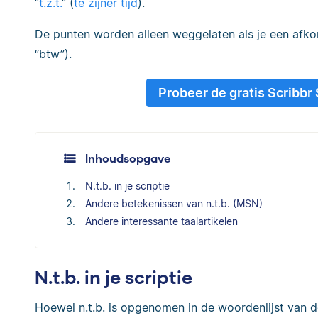
“
t.z.t.
” (
te zijner tijd
).
De punten worden alleen weggelaten als je een afkort
“btw”).
Probeer de gratis Scribbr
Inhoudsopgave
N.t.b. in je scriptie
Andere betekenissen van n.t.b. (MSN)
Andere interessante taalartikelen
N.t.b. in je scriptie
Hoewel n.t.b. is opgenomen in de woordenlijst van de