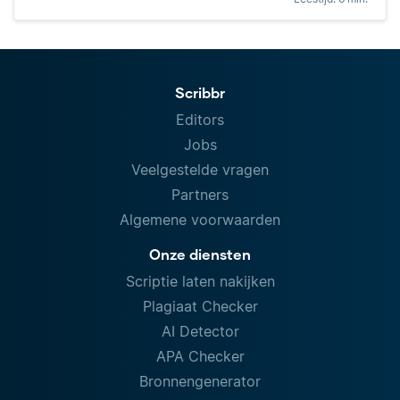
Scribbr
Editors
Jobs
Veelgestelde vragen
Partners
Algemene voorwaarden
Onze diensten
Scriptie laten nakijken
Plagiaat Checker
AI Detector
APA Checker
Bronnengenerator