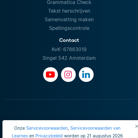
Grammatica Check
Tekst herschrijven
Samenvatting maken
Spellingscontrole
Contact
KvK: 67863019
Singel 542 Amsterdam
Onze
Servicevoorwaarden
,
Servicevoorwaarden van
Learneo
en
Privacybeleid
worden op 21 augustus 2026