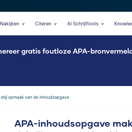
Nakijken
Citeren
AI Schrijftools
Knowle
ereer gratis foutloze APA-bronvermel
stijl opmaak van de inhoudsopgave
APA-inhoudsopgave make