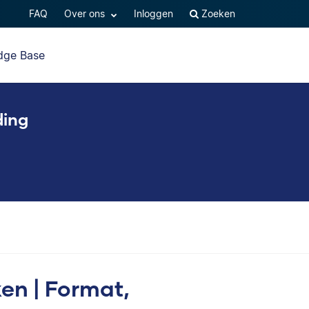
FAQ
Over ons
Inloggen
Zoeken
dge Base
ding
n | Format,