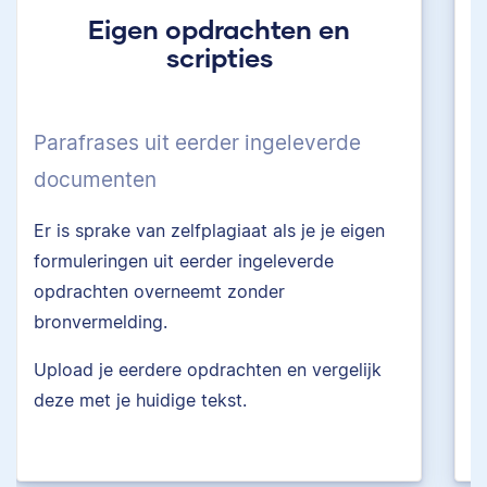
Eigen opdrachten en
scripties
Parafrases uit eerder ingeleverde
P
documenten
a
Er is sprake van zelfplagiaat als je je eigen
H
formuleringen uit eerder ingeleverde
v
opdrachten overneemt zonder
bronvermelding.
Upload je eerdere opdrachten en vergelijk
U
deze met je huidige tekst.
m
e