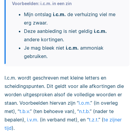
Voorbeelden: i.c.m. in een zin
Mijn ontslag
i.c.m.
de verhuizing viel me
erg zwaar.
Deze aanbieding is niet geldig
i.c.m.
andere kortingen.
Je mag bleek niet
i.c.m.
ammoniak
gebruiken.
I.c.m. wordt geschreven met kleine letters en
scheidingspunten. Dit geldt voor alle afkortingen die
worden uitgesproken alsof de volledige woorden er
staan. Voorbeelden hiervan zijn “
i.o.m.
” (in overleg
met), “
t.b.v.
” (ten behoeve van), “
n.t.b.
” (nader te
bepalen),
i.v.m.
(in verband met), en “
t.z.t.
” (
te zijner
tijd
).