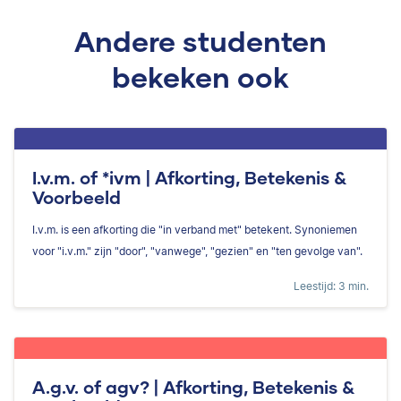
Andere studenten
bekeken ook
I.v.m. of *ivm | Afkorting, Betekenis &
Voorbeeld
I.v.m. is een afkorting die "in verband met" betekent. Synoniemen
voor "i.v.m." zijn "door", "vanwege", "gezien" en "ten gevolge van".
Leestijd: 3 min.
A.g.v. of agv? | Afkorting, Betekenis &