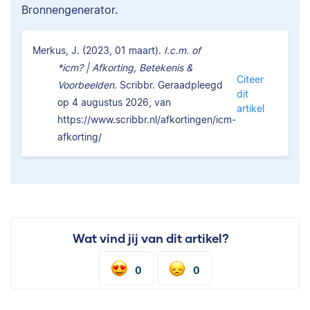
Bronnengenerator.
Merkus, J. (2023, 01 maart).
I.c.m. of
*icm? | Afkorting, Betekenis &
Citeer
Voorbeelden.
Scribbr. Geraadpleegd
dit
op 4 augustus 2026, van
artikel
https://www.scribbr.nl/afkortingen/icm-
afkorting/
Wat vind jij van dit artikel?
0
0