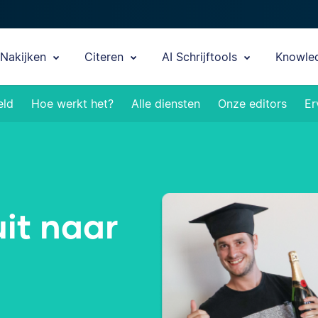
Nakijken
Citeren
AI Schrijftools
Knowle
eld
Hoe werkt het?
Alle diensten
Onze editors
Er
 uit naar