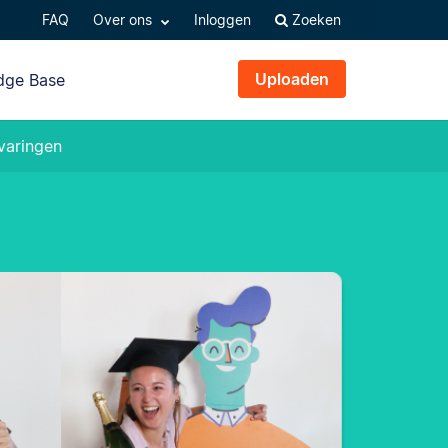
FAQ
Over ons
Inloggen
Zoeken
Uploaden
dge Base
varingen