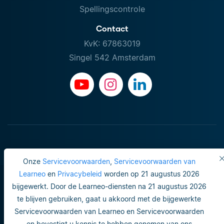
Spellingscontrole
Contact
KvK: 67863019
Singel 542 Amsterdam
Onze
Servicevoorwaarden
,
Servicevoorwaarden van
Learneo
en
Privacybeleid
worden op 21 augustus 2026
bijgewerkt. Door de Learneo-diensten na 21 augustus 2026
te blijven gebruiken, gaat u akkoord met de bijgewerkte
Gebruiksvoorwaarden
Servicevoorwaarden van Learneo en Servicevoorwaarden
en bevestigt u kennis te hebben genomen van ons