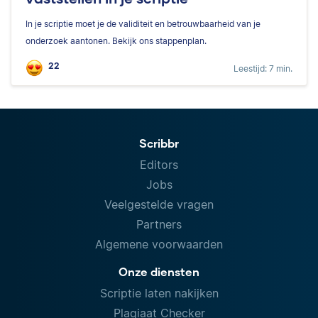
In je scriptie moet je de validiteit en betrouwbaarheid van je
onderzoek aantonen. Bekijk ons stappenplan.
22
Leestijd: 7 min.
Scribbr
Editors
Jobs
Veelgestelde vragen
Partners
Algemene voorwaarden
Onze diensten
Scriptie laten nakijken
Plagiaat Checker