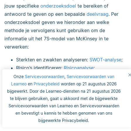
jouw specifieke
onderzoeksdoel
te bereiken of
antwoord te geven op een bepaalde
deelvraag
. Per
onderzoeksdoel geven we hieronder aan welke
methode je vervolgens kunt gebruiken om de
informatie uit het 7S-model van McKinsey in te
verwerken:
Sterkten en zwakten analyseren:
SWOT-analyse
;
Risico’s identificeren:
Risicoanalyse
;
Problemen of incidenten definiëren:
Onze
Servicevoorwaarden
,
Servicevoorwaarden van
Visgraatmodel
;
Learneo
en
Privacybeleid
worden op 21 augustus 2026
bijgewerkt. Door de Learneo-diensten na 21 augustus 2026
Achterhalen hoe de huidige situatie in verhouding
te blijven gebruiken, gaat u akkoord met de bijgewerkte
staat tot de gewenste situatie:
Gap-analyse
;
Servicevoorwaarden van Learneo en Servicevoorwaarden
Achterhalen waar er binnen de organisatie
en bevestigt u kennis te hebben genomen van ons
waarde wordt gecreëerd:
Waardeketen van
bijgewerkte Privacybeleid.
Porter
.