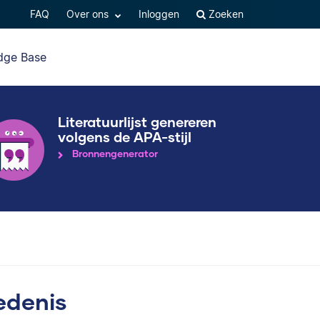
FAQ
Over ons
Inloggen
Zoeken
dge Base
Literatuurlijst genereren
volgens de APA-stijl
Bronnengenerator
edenis