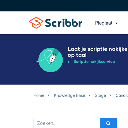
Plagiaat
Laat je scriptie nakijk
op taal
Scriptie nakijkservice
Home
Knowledge Base
Stage
Conclu