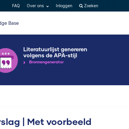
FAQ
Over ons
Inloggen
Zoeken
dge Base
Literatuurlijst genereren
volgens de APA-stijl
Bronnengenerator
slag | Met voorbeeld