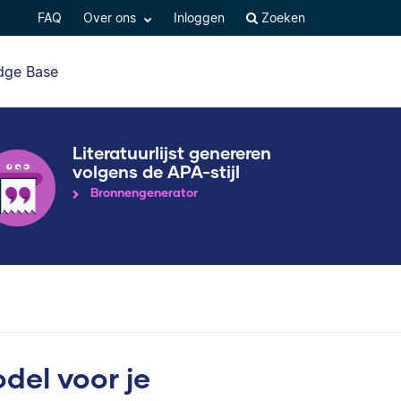
FAQ
Over ons
Inloggen
Zoeken
dge Base
Literatuurlijst genereren
volgens de APA-stijl
Bronnengenerator
odel voor je