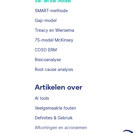
5w- en 6w-model
SMART-methode
Gap-model
Treacy en Wiersema
7S-model McKinsey
COSO ERM
Risicoanalyse
Root cause analysis
Artikelen over
AI tools
Veelgemaakte fouten
Definities & Gebruik
Afkortingen en acroniemen