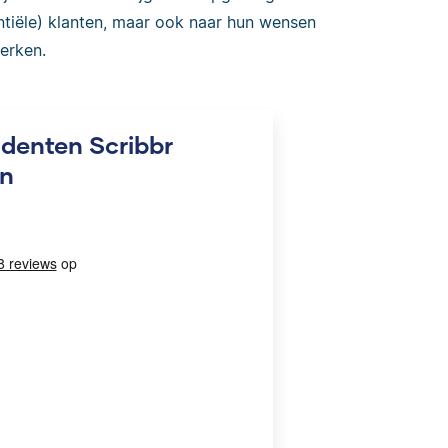
entiële) klanten, maar ook naar hun wensen
erken.
udenten Scribbr
en