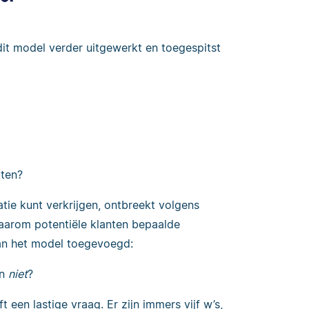
dit model verder uitgewerkt en toegespitst
cten?
ie kunt verkrijgen, ontbreekt volgens
 waarom potentiële klanten bepaalde
an het model toegevoegd:
en
niet
?
een lastige vraag. Er zijn immers vijf w’s,