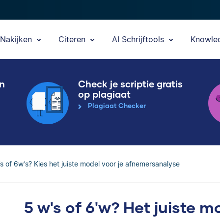
Nakijken
Citeren
AI Schrijftools
Knowle
en
Check je scriptie gratis
op plagiaat
Plagiaat Checker
s of 6w’s? Kies het juiste model voor je afnemersanalyse
5 w's of 6'w? Het juiste m