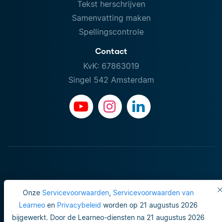
Tekst herschrijven
Samenvatting maken
Spellingscontrole
Contact
KvK: 67863019
Singel 542 Amsterdam
Onze
Servicevoorwaarden
,
Servicevoorwaarden van
Learneo
en
Privacybeleid
worden op 21 augustus 2026
bijgewerkt. Door de Learneo-diensten na 21 augustus 2026