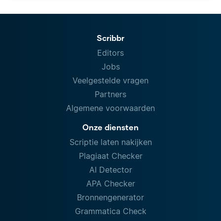
Scribbr
Editors
Jobs
Veelgestelde vragen
Partners
Algemene voorwaarden
Onze diensten
Scriptie laten nakijken
Plagiaat Checker
AI Detector
APA Checker
Bronnengenerator
Grammatica Check