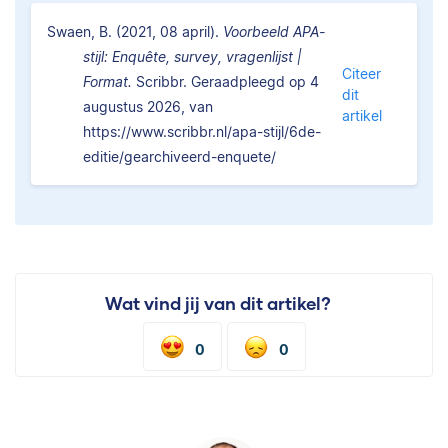
Swaen, B. (2021, 08 april).
Voorbeeld APA-
stijl: Enquête, survey, vragenlijst |
Citeer
Format.
Scribbr. Geraadpleegd op 4
dit
augustus 2026, van
artikel
https://www.scribbr.nl/apa-stijl/6de-
editie/gearchiveerd-enquete/
Wat vind jij van dit artikel?
0
0