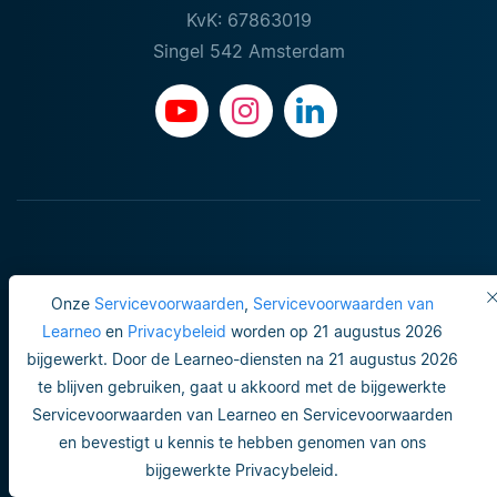
KvK: 67863019
Singel 542 Amsterdam
Onze
Servicevoorwaarden
,
Servicevoorwaarden van
Learneo
en
Privacybeleid
worden op 21 augustus 2026
bijgewerkt. Door de Learneo-diensten na 21 augustus 2026
Gebruiksvoorwaarden
te blijven gebruiken, gaat u akkoord met de bijgewerkte
Servicevoorwaarden van Learneo en Servicevoorwaarden
Do not sell or share my personal info
en bevestigt u kennis te hebben genomen van ons
Veiligheid en privacy
bijgewerkte Privacybeleid.