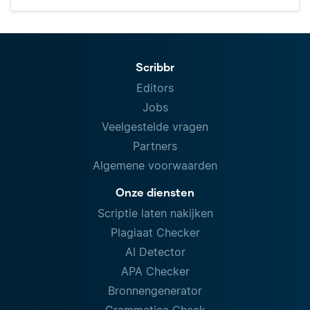
Scribbr
Editors
Jobs
Veelgestelde vragen
Partners
Algemene voorwaarden
Onze diensten
Scriptie laten nakijken
Plagiaat Checker
AI Detector
APA Checker
Bronnengenerator