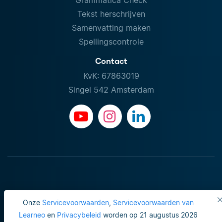
Grammatica Check
Tekst herschrijven
Samenvatting maken
Spellingscontrole
Contact
KvK: 67863019
Singel 542 Amsterdam
Onze
Servicevoorwaarden
,
Servicevoorwaarden van
Learneo
en
Privacybeleid
worden op 21 augustus 2026